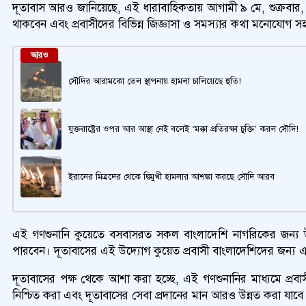
দূতাবাস আরও জানিয়েছে, এই ধারাবাহিকতায় আগামী ৯ মে, শুক্রবার, স্
থাকবেন এবং প্রবাসীদের বিভিন্ন জিজ্ঞাসা ও সমস্যার কথা মনোযোগ স
আরও
সৌদির আরামকো তেল স্থাপনায় হামলা চালিয়েছে হুতি!
যুক্তরাষ্ট্রের ওপর আর আস্থা নেই বলেই ‘মক্কা প্রতিরক্ষা চুক্তি’ করল সৌদি!
ইরানের মিত্রদের থেকে দ্বিমুখী হামলার আশঙ্কা করছে সৌদি আরব
এই গণশুনানি কুয়েতে বসবাসরত সকল বাংলাদেশি নাগরিকের জন্য উন্
পারবেন। দূতাবাসের এই উদ্যোগ কুয়েত প্রবাসী বাংলাদেশিদের জন্য একট
দূতাবাসের পক্ষ থেকে আশা করা হচ্ছে, এই গণশুনানির মাধ্যমে প্রবা
নিশ্চিত করা এবং দূতাবাসের সেবা প্রদানের মান আরও উন্নত করা যাবে।