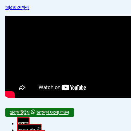
আরও দেখুনঃ
চ্যানেল ফলো করুন
কুয়েত
কুয়েত প্রবাসী