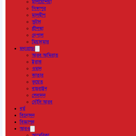
মালয়েশিয়া
সিঙ্গাপুর
মালদ্বীপ
ভুটান
শ্রীলঙ্কা
নেপাল
মিয়ানমার
মধ্যপ্রাচ্য
আরব আমিরাত
ইরাক
ওমান
কাতার
কুয়েত
বাহরাইন
লেবানন
সৌদি আরব
ধর্ম
বিনোদন
বিজ্ঞাপন
আরও
আমেরিকা