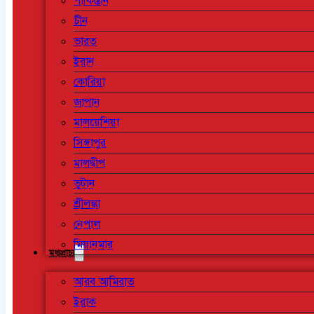
পাকিস্তান
চীন
ভারত
ইরান
কোরিয়া
জাপান
মালয়েশিয়া
সিঙ্গাপুর
মালদ্বীপ
ভুটান
শ্রীলঙ্কা
নেপাল
মিয়ানমার
মধ্যপ্রাচ্য
আরব আমিরাত
ইরাক