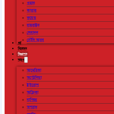
ওমান
কাতার
কুয়েত
বাহরাইন
লেবানন
সৌদি আরব
ধর্ম
বিনোদন
বিজ্ঞাপন
আরও
আমেরিকা
অস্ট্রেলিয়া
ইউরোপ
আফ্রিকা
বাণিজ্য
অপরাধ