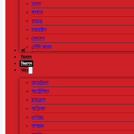
ওমান
কাতার
কুয়েত
বাহরাইন
লেবানন
সৌদি আরব
ধর্ম
বিনোদন
বিজ্ঞাপন
আরও
আমেরিকা
অস্ট্রেলিয়া
ইউরোপ
আফ্রিকা
বাণিজ্য
অপরাধ