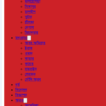
মালয়েশিয়া
সিঙ্গাপুর
মালদ্বীপ
ভুটান
শ্রীলঙ্কা
নেপাল
মিয়ানমার
মধ্যপ্রাচ্য
আরব আমিরাত
ইরাক
ওমান
কাতার
কুয়েত
বাহরাইন
লেবানন
সৌদি আরব
ধর্ম
বিনোদন
বিজ্ঞাপন
আরও
আমেরিকা