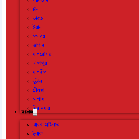
পাকিস্তান
চীন
ভারত
ইরান
কোরিয়া
জাপান
মালয়েশিয়া
সিঙ্গাপুর
মালদ্বীপ
ভুটান
শ্রীলঙ্কা
নেপাল
মিয়ানমার
মধ্যপ্রাচ্য
আরব আমিরাত
ইরাক