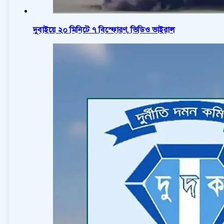
দুবাইয়ে ২০ মিনিটে ৭ বিস্ফোরণ, ভিডিও ভাইরাল