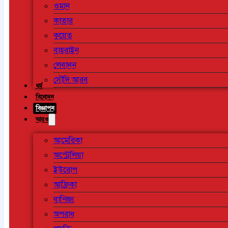
ওমান
কাতার
কুয়েত
বাহরাইন
লেবানন
সৌদি আরব
ধর্ম
বিনোদন
বিজ্ঞাপন
আরও
আমেরিকা
অস্ট্রেলিয়া
ইউরোপ
আফ্রিকা
বাণিজ্য
অপরাধ