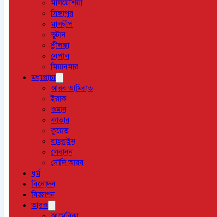
মালয়েশিয়া
সিঙ্গাপুর
মালদ্বীপ
ভুটান
শ্রীলঙ্কা
নেপাল
মিয়ানমার
মধ্যপ্রাচ্য
আরব আমিরাত
ইরাক
ওমান
কাতার
কুয়েত
বাহরাইন
লেবানন
সৌদি আরব
ধর্ম
বিনোদন
বিজ্ঞাপন
আরও
আমেরিকা