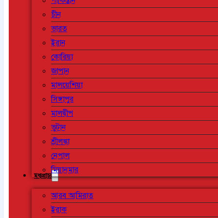
পাকিস্তান
চীন
ভারত
ইরান
কোরিয়া
জাপান
মালয়েশিয়া
সিঙ্গাপুর
মালদ্বীপ
ভুটান
শ্রীলঙ্কা
নেপাল
মিয়ানমার
মধ্যপ্রাচ্য
আরব আমিরাত
ইরাক