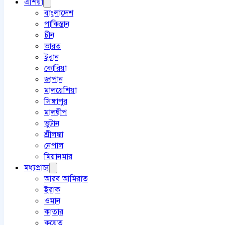
এশিয়া
বাংলাদেশ
পাকিস্তান
চীন
ভারত
ইরান
কোরিয়া
জাপান
মালয়েশিয়া
সিঙ্গাপুর
মালদ্বীপ
ভুটান
শ্রীলঙ্কা
নেপাল
মিয়ানমার
মধ্যপ্রাচ্য
আরব আমিরাত
ইরাক
ওমান
কাতার
কুয়েত