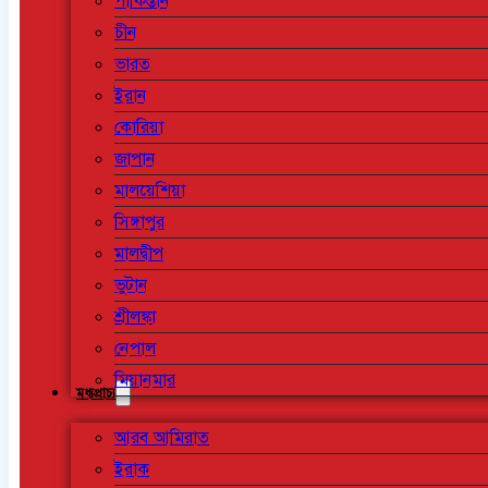
পাকিস্তান
চীন
ভারত
ইরান
কোরিয়া
জাপান
মালয়েশিয়া
সিঙ্গাপুর
মালদ্বীপ
ভুটান
শ্রীলঙ্কা
নেপাল
মিয়ানমার
মধ্যপ্রাচ্য
আরব আমিরাত
ইরাক