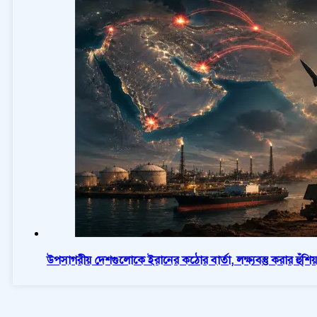
উপসাগরীয় দেশগুলোকে ইরানের কঠোর বার্তা, লক্ষ্যবস্তু করার হুঁশিয়