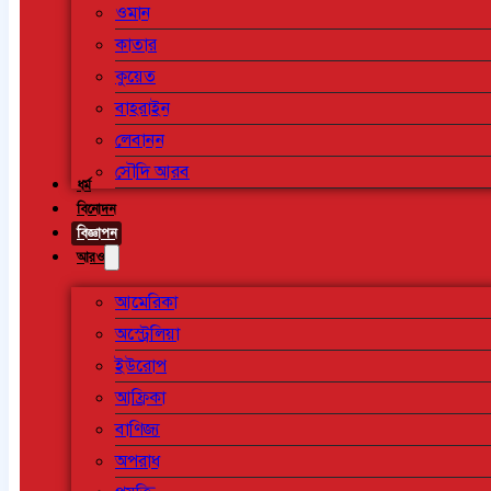
ওমান
কাতার
কুয়েত
বাহরাইন
লেবানন
সৌদি আরব
ধর্ম
বিনোদন
বিজ্ঞাপন
আরও
আমেরিকা
অস্ট্রেলিয়া
ইউরোপ
আফ্রিকা
বাণিজ্য
অপরাধ