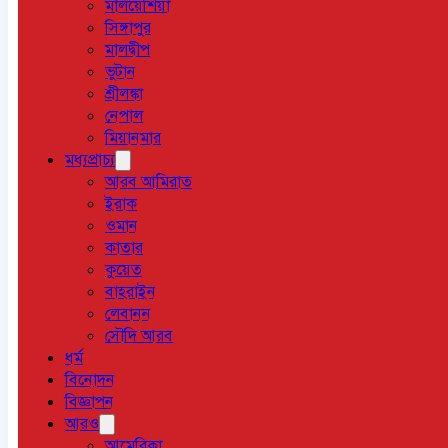
মালয়েশিয়া
সিঙ্গাপুর
মালদ্বীপ
ভুটান
শ্রীলঙ্কা
নেপাল
মিয়ানমার
মধ্যপ্রাচ্য
আরব আমিরাত
ইরাক
ওমান
কাতার
কুয়েত
বাহরাইন
লেবানন
সৌদি আরব
ধর্ম
বিনোদন
বিজ্ঞাপন
আরও
আমেরিকা