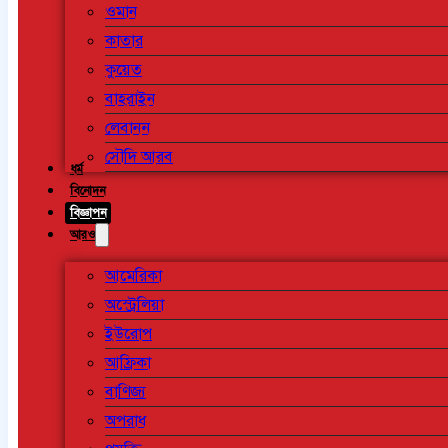
ওমান
কাতার
কুয়েত
বাহরাইন
লেবানন
সৌদি আরব
ধর্ম
বিনোদন
বিজ্ঞাপন
আরও
আমেরিকা
অস্ট্রেলিয়া
ইউরোপ
আফ্রিকা
বাণিজ্য
অপরাধ