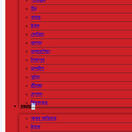
পাকিস্তান
চীন
ভারত
ইরান
কোরিয়া
জাপান
মালয়েশিয়া
সিঙ্গাপুর
মালদ্বীপ
ভুটান
শ্রীলঙ্কা
নেপাল
মিয়ানমার
মধ্যপ্রাচ্য
আরব আমিরাত
ইরাক