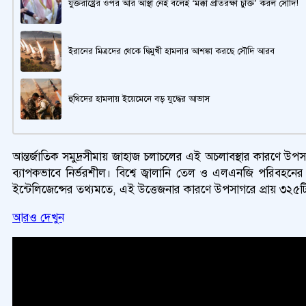
যুক্তরাষ্ট্রের ওপর আর আস্থা নেই বলেই ‘মক্কা প্রতিরক্ষা চুক্তি’ করল সৌদি!
ইরানের মিত্রদের থেকে দ্বিমুখী হামলার আশঙ্কা করছে সৌদি আরব
হুথিদের হামলায় ইয়েমেনে বড় যুদ্ধের আভাস
আন্তর্জাতিক সমুদ্রসীমায় জাহাজ চলাচলের এই অচলাবস্থার কারণে উ
ব্যাপকভাবে নির্ভরশীল। বিশ্বে জ্বালানি তেল ও এলএনজি পরিবহনে
ইন্টেলিজেন্সের তথ্যমতে, এই উত্তেজনার কারণে উপসাগরে প্রায় ৩২
আরও দেখুন