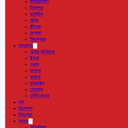
মালয়েশিয়া
সিঙ্গাপুর
মালদ্বীপ
ভুটান
শ্রীলঙ্কা
নেপাল
মিয়ানমার
মধ্যপ্রাচ্য
আরব আমিরাত
ইরাক
ওমান
কাতার
কুয়েত
বাহরাইন
লেবানন
সৌদি আরব
ধর্ম
বিনোদন
বিজ্ঞাপন
আরও
আমেরিকা