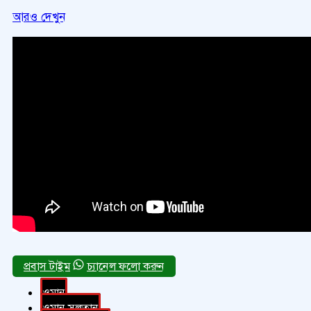
আরও দেখুন
চ্যানেল ফলো করুন
ওমান
ওমান সুলতান