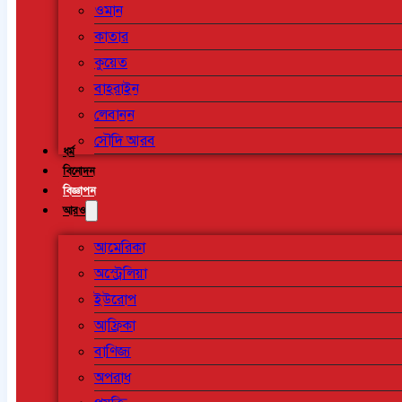
ওমান
কাতার
কুয়েত
বাহরাইন
লেবানন
সৌদি আরব
ধর্ম
বিনোদন
বিজ্ঞাপন
আরও
আমেরিকা
অস্ট্রেলিয়া
ইউরোপ
আফ্রিকা
বাণিজ্য
অপরাধ