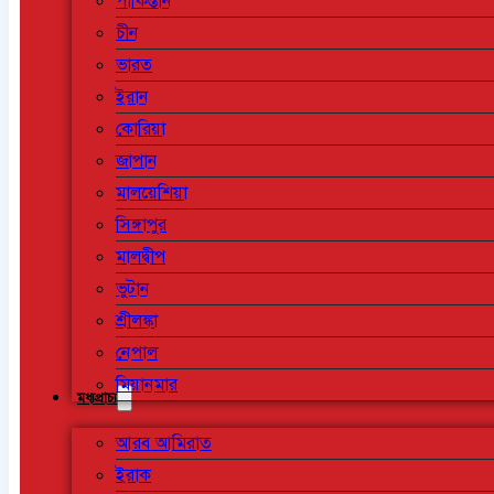
পাকিস্তান
চীন
ভারত
ইরান
কোরিয়া
জাপান
মালয়েশিয়া
সিঙ্গাপুর
মালদ্বীপ
ভুটান
শ্রীলঙ্কা
নেপাল
মিয়ানমার
মধ্যপ্রাচ্য
আরব আমিরাত
ইরাক