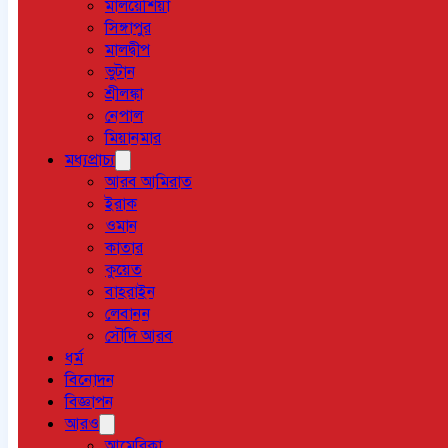
মালয়েশিয়া
সিঙ্গাপুর
মালদ্বীপ
ভুটান
শ্রীলঙ্কা
নেপাল
মিয়ানমার
মধ্যপ্রাচ্য
আরব আমিরাত
ইরাক
ওমান
কাতার
কুয়েত
বাহরাইন
লেবানন
সৌদি আরব
ধর্ম
বিনোদন
বিজ্ঞাপন
আরও
আমেরিকা