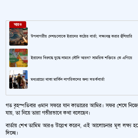
আরও
উপসাগরীয় দেশগুলোকে ইরানের কঠোর বার্তা, লক্ষ্যবস্তু করার হুঁশিয়ারি
ইরানের বিরুদ্ধে যুদ্ধে নামবে সৌদি আরব? সামরিক শক্তিতে কে এগিয়ে
মধ্যপ্রাচ্যে থাকা মার্কিন নাগরিকদের জন্য সতর্কবার্তা
গত বৃহস্পতিবার ওমান সফরে যান কাতারের আমির। সফর শেষে নিজের অফ
যায়, তা নিয়ে তারা গভীরভাবে কথা বলেছেন।
বার্তায় শেখ তামিম আরও উল্লেখ করেন, এই আলোচনার মূল লক্ষ্য হলো 
দিচ্ছে।