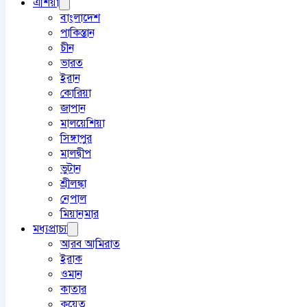
এশিয়া
বাংলাদেশ
পাকিস্তান
চীন
ভারত
ইরান
কোরিয়া
জাপান
মালয়েশিয়া
সিঙ্গাপুর
মালদ্বীপ
ভুটান
শ্রীলঙ্কা
নেপাল
মিয়ানমার
মধ্যপ্রাচ্য
আরব আমিরাত
ইরাক
ওমান
কাতার
কুয়েত