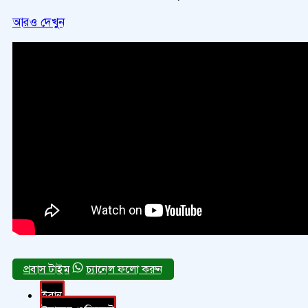
আরও দেখুন
চ্যানেল ফলো করুন
ইরান