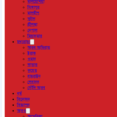
মালয়েশিয়া
সিঙ্গাপুর
মালদ্বীপ
ভুটান
শ্রীলঙ্কা
নেপাল
মিয়ানমার
মধ্যপ্রাচ্য
আরব আমিরাত
ইরাক
ওমান
কাতার
কুয়েত
বাহরাইন
লেবানন
সৌদি আরব
ধর্ম
বিনোদন
বিজ্ঞাপন
আরও
আমেরিকা