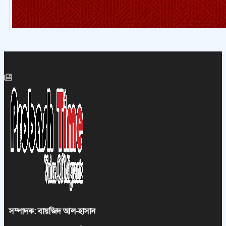
সম্পাদক: বায়জিদ আল-হাসান