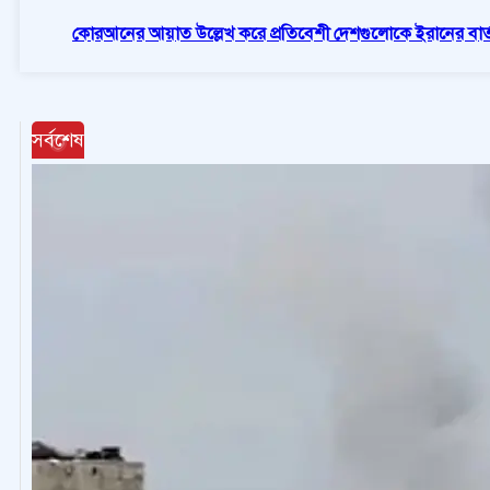
কোরআনের আয়াত উল্লেখ করে প্রতিবেশী দেশগুলোকে ইরানের বার্
সর্বশেষ