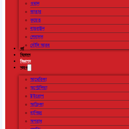
ওমান
কাতার
কুয়েত
বাহরাইন
লেবানন
সৌদি আরব
ধর্ম
বিনোদন
বিজ্ঞাপন
আরও
আমেরিকা
অস্ট্রেলিয়া
ইউরোপ
আফ্রিকা
বাণিজ্য
অপরাধ