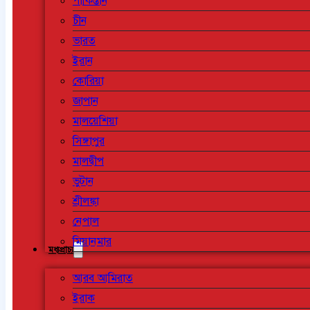
পাকিস্তান
চীন
ভারত
ইরান
কোরিয়া
জাপান
মালয়েশিয়া
সিঙ্গাপুর
মালদ্বীপ
ভুটান
শ্রীলঙ্কা
নেপাল
মিয়ানমার
মধ্যপ্রাচ্য
আরব আমিরাত
ইরাক