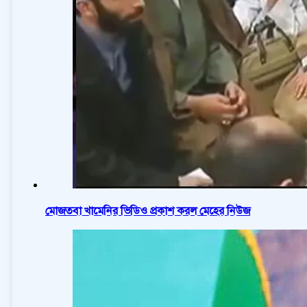
মোজতবা খামেনির ভিডিও প্রকাশ করল মেহের নিউজ