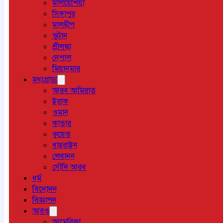
মালয়েশিয়া
সিঙ্গাপুর
মালদ্বীপ
ভুটান
শ্রীলঙ্কা
নেপাল
মিয়ানমার
মধ্যপ্রাচ্য
আরব আমিরাত
ইরাক
ওমান
কাতার
কুয়েত
বাহরাইন
লেবানন
সৌদি আরব
ধর্ম
বিনোদন
বিজ্ঞাপন
আরও
আমেরিকা