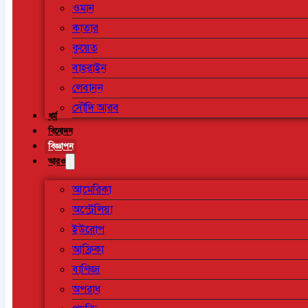
ওমান
কাতার
কুয়েত
বাহরাইন
লেবানন
সৌদি আরব
ধর্ম
বিনোদন
বিজ্ঞাপন
আরও
আমেরিকা
অস্ট্রেলিয়া
ইউরোপ
আফ্রিকা
বাণিজ্য
অপরাধ