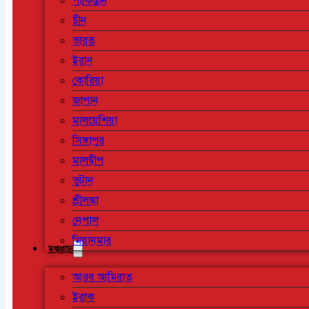
পাকিস্তান
চীন
ভারত
ইরান
কোরিয়া
জাপান
মালয়েশিয়া
সিঙ্গাপুর
মালদ্বীপ
ভুটান
শ্রীলঙ্কা
নেপাল
মিয়ানমার
মধ্যপ্রাচ্য
আরব আমিরাত
ইরাক