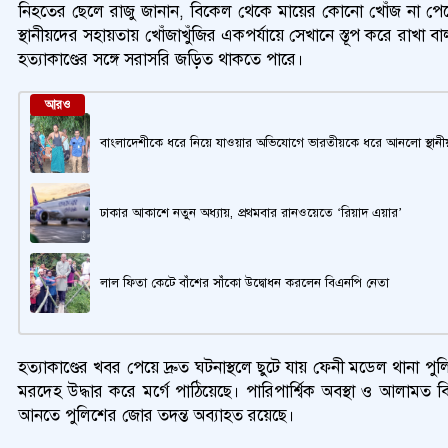
নিহতের ছেলে রাজু জানান, বিকেল থেকে মায়ের কোনো খোঁজ না পেয়ে 
স্থানীয়দের সহায়তায় খোঁজাখুঁজির একপর্যায়ে সেখানে স্তূপ করে রাখ
হত্যাকাণ্ডের সঙ্গে সরাসরি জড়িত থাকতে পারে।
আরও
বাংলাদেশীকে ধরে নিয়ে যাওয়ার অভিযোগে ভারতীয়কে ধরে আনলো স্থানী
ঢাকার আকাশে নতুন অধ্যায়, প্রথমবার রানওয়েতে ‘রিয়াদ এয়ার’
লাল ফিতা কেটে বাঁশের সাঁকো উদ্বোধন করলেন বিএনপি নেতা
হত্যাকাণ্ডের খবর পেয়ে দ্রুত ঘটনাস্থলে ছুটে যায় ফেনী মডেল থানা 
মরদেহ উদ্ধার করে মর্গে পাঠিয়েছে। পারিপার্শ্বিক অবস্থা ও আলামত
আনতে পুলিশের জোর তদন্ত অব্যাহত রয়েছে।