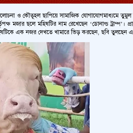
চনা ও কৌতূহল ছাপিয়ে সামাজিক যোগাযোগমাধ্যমে তুমুল ভাইর
মার কর্তৃপক্ষ মজার ছলে মহিষটির নাম রেখেছেন ‘ডোনাল্ড ট্রা
ে মহিষটিকে এক নজর দেখতে খামারে ভিড় করছেন, ছবি তুলছেন