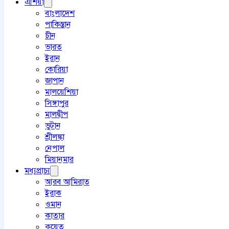
এশিয়া
বাংলাদেশ
পাকিস্তান
চীন
ভারত
ইরান
কোরিয়া
জাপান
মালয়েশিয়া
সিঙ্গাপুর
মালদ্বীপ
ভুটান
শ্রীলঙ্কা
নেপাল
মিয়ানমার
মধ্যপ্রাচ্য
আরব আমিরাত
ইরাক
ওমান
কাতার
কুয়েত