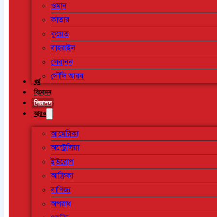
ওমান
কাতার
কুয়েত
বাহরাইন
লেবানন
সৌদি আরব
ধর্ম
বিনোদন
বিজ্ঞাপন
আরও
আমেরিকা
অস্ট্রেলিয়া
ইউরোপ
আফ্রিকা
বাণিজ্য
অপরাধ