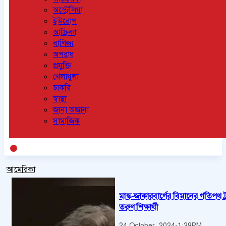
অস্ট্রেলিয়া
ইউরোপ
আফ্রিকা
বাণিজ্য
অপরাধ
প্রযুক্তি
খেলাধুলা
চাকরি
স্বাস্থ্য
জানা অজানা
সামাজিক
আমেরিকা
মাস্ক-জাকারবার্গের বিমানের গতিপথ 
তরুণ শিক্ষার্থী
24 October, 2024
-
1:38PM