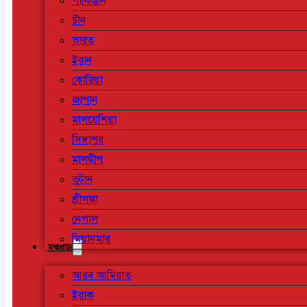
পাকিস্তান
চীন
ভারত
ইরান
কোরিয়া
জাপান
মালয়েশিয়া
সিঙ্গাপুর
মালদ্বীপ
ভুটান
শ্রীলঙ্কা
নেপাল
মিয়ানমার
মধ্যপ্রাচ্য
আরব আমিরাত
ইরাক