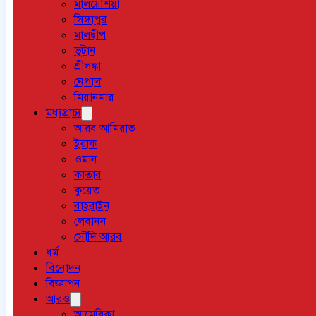
মালয়েশিয়া
সিঙ্গাপুর
মালদ্বীপ
ভুটান
শ্রীলঙ্কা
নেপাল
মিয়ানমার
মধ্যপ্রাচ্য
আরব আমিরাত
ইরাক
ওমান
কাতার
কুয়েত
বাহরাইন
লেবানন
সৌদি আরব
ধর্ম
বিনোদন
বিজ্ঞাপন
আরও
আমেরিকা