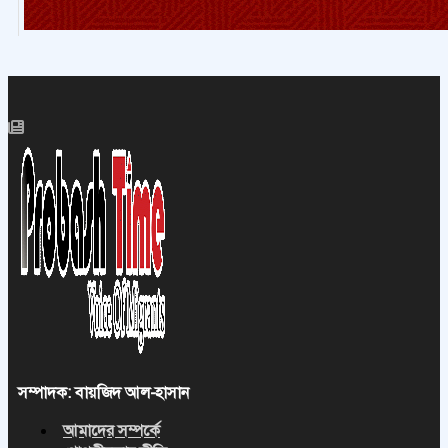
সম্পাদক: বায়জিদ আল-হাসান
আমাদের সম্পর্কে