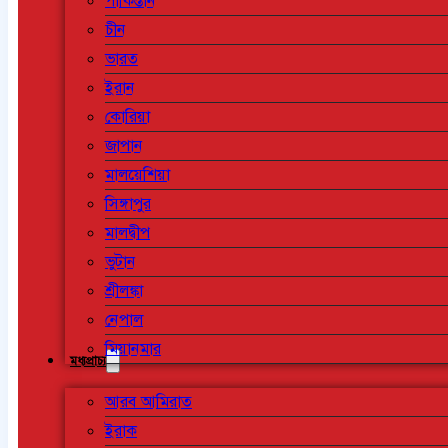
পাকিস্তান
চীন
ভারত
ইরান
কোরিয়া
জাপান
মালয়েশিয়া
সিঙ্গাপুর
মালদ্বীপ
ভুটান
শ্রীলঙ্কা
নেপাল
মিয়ানমার
মধ্যপ্রাচ্য
আরব আমিরাত
ইরাক