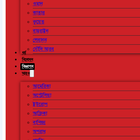
ওমান
কাতার
কুয়েত
বাহরাইন
লেবানন
সৌদি আরব
ধর্ম
বিনোদন
বিজ্ঞাপন
আরও
আমেরিকা
অস্ট্রেলিয়া
ইউরোপ
আফ্রিকা
বাণিজ্য
অপরাধ