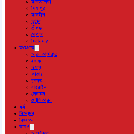
মালয়েশিয়া
সিঙ্গাপুর
মালদ্বীপ
ভুটান
শ্রীলঙ্কা
নেপাল
মিয়ানমার
মধ্যপ্রাচ্য
আরব আমিরাত
ইরাক
ওমান
কাতার
কুয়েত
বাহরাইন
লেবানন
সৌদি আরব
ধর্ম
বিনোদন
বিজ্ঞাপন
আরও
আমেরিকা