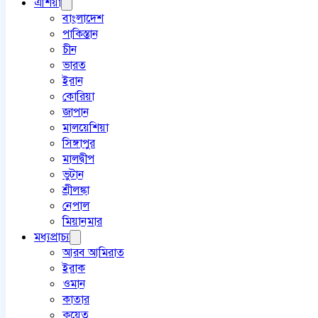
এশিয়া
বাংলাদেশ
পাকিস্তান
চীন
ভারত
ইরান
কোরিয়া
জাপান
মালয়েশিয়া
সিঙ্গাপুর
মালদ্বীপ
ভুটান
শ্রীলঙ্কা
নেপাল
মিয়ানমার
মধ্যপ্রাচ্য
আরব আমিরাত
ইরাক
ওমান
কাতার
কুয়েত