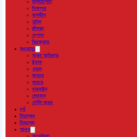
মালয়েশিয়া
সিঙ্গাপুর
মালদ্বীপ
ভুটান
শ্রীলঙ্কা
নেপাল
মিয়ানমার
মধ্যপ্রাচ্য
আরব আমিরাত
ইরাক
ওমান
কাতার
কুয়েত
বাহরাইন
লেবানন
সৌদি আরব
ধর্ম
বিনোদন
বিজ্ঞাপন
আরও
আমেরিকা