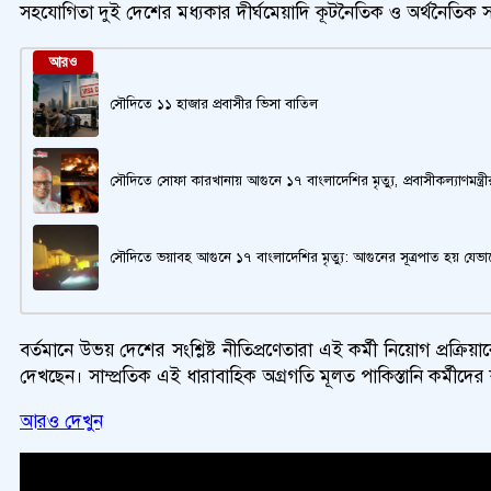
সহযোগিতা দুই দেশের মধ্যকার দীর্ঘমেয়াদি কূটনৈতিক ও অর্থনৈতিক স
আরও
সৌদিতে ১১ হাজার প্রবাসীর ভিসা বাতিল
সৌদিতে সোফা কারখানায় আগুনে ১৭ বাংলাদেশির মৃত্যু, প্রবাসীকল্যাণমন্ত্
সৌদিতে ভয়াবহ আগুনে ১৭ বাংলাদেশির মৃত্যু: আগুনের সূত্রপাত হয় যেভা
বর্তমানে উভয় দেশের সংশ্লিষ্ট নীতিপ্রণেতারা এই কর্মী নিয়োগ প্রক
দেখছেন। সাম্প্রতিক এই ধারাবাহিক অগ্রগতি মূলত পাকিস্তানি কর্মীদের 
আরও দেখুন