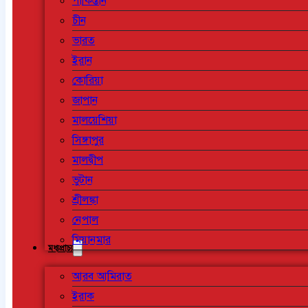
পাকিস্তান
চীন
ভারত
ইরান
কোরিয়া
জাপান
মালয়েশিয়া
সিঙ্গাপুর
মালদ্বীপ
ভুটান
শ্রীলঙ্কা
নেপাল
মিয়ানমার
মধ্যপ্রাচ্য
আরব আমিরাত
ইরাক