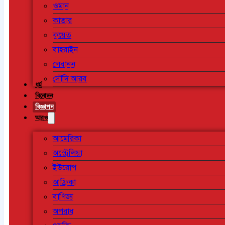
ওমান
কাতার
কুয়েত
বাহরাইন
লেবানন
সৌদি আরব
ধর্ম
বিনোদন
বিজ্ঞাপন
আরও
আমেরিকা
অস্ট্রেলিয়া
ইউরোপ
আফ্রিকা
বাণিজ্য
অপরাধ