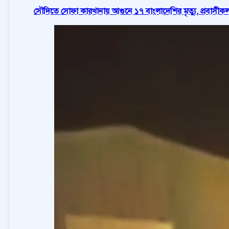
সৌদিতে সোফা কারখানায় আগুনে ১৭ বাংলাদেশির মৃত্যু, প্রবাসীকল্য