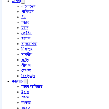
এশিয়া
বাংলাদেশ
পাকিস্তান
চীন
ভারত
ইরান
কোরিয়া
জাপান
মালয়েশিয়া
সিঙ্গাপুর
মালদ্বীপ
ভুটান
শ্রীলঙ্কা
নেপাল
মিয়ানমার
মধ্যপ্রাচ্য
আরব আমিরাত
ইরাক
ওমান
কাতার
কুয়েত