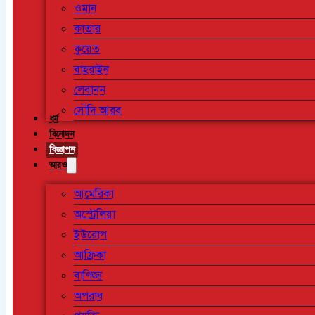
ওমান
কাতার
কুয়েত
বাহরাইন
লেবানন
সৌদি আরব
ধর্ম
বিনোদন
বিজ্ঞাপন
আরও
আমেরিকা
অস্ট্রেলিয়া
ইউরোপ
আফ্রিকা
বাণিজ্য
অপরাধ