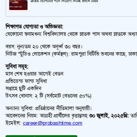
ক্রাইম রিপোর্টার পদে নিয়োগ দিচ্ছে প্রবাস টাইম
শিক্ষাগত যোগ্যতা ও অভিজ্ঞতা:
যেকোনো স্বনামধন্য বিশ্ববিদ্যালয় থেকে স্নাতক পাস অথবা স্নাতকে অধ
বয়স: নুন্যতম ২০ থেকে অনূর্ধ্ব ৩০ বছর।
নিউজ স্টুডিও লোকেশন (কর্মস্থল): রামপুরা বিটিভি ভবনের কাছে, ঢাক
সুবিধা সমূহ:
মাস শেষ হওয়ার আগেই বেতন
প্রভিডেন্ড ফান্ড সুবিধা
সপ্তাহে ছুটি একদিন
উৎসব বোনাস: ২ টি (সর্বমোট বেতনের ৫০%)
অন্যান্য সুবিধা: প্রতিষ্ঠানের নীতিমালা অনুযায়ী।
আবেদনের নিয়ম: আগ্রহী প্রার্থীদের বৃত্তান্তসহ
৩০ জুলাই, ২০২৫খ্রি:
তার
ইমেইল:
career@probashtime.com