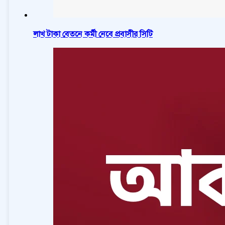
লাখ টাকা বেতনে কর্মী নেবে প্রবাসীর সিটি