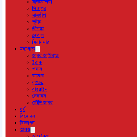
মালয়েশিয়া
সিঙ্গাপুর
মালদ্বীপ
ভুটান
শ্রীলঙ্কা
নেপাল
মিয়ানমার
মধ্যপ্রাচ্য
আরব আমিরাত
ইরাক
ওমান
কাতার
কুয়েত
বাহরাইন
লেবানন
সৌদি আরব
ধর্ম
বিনোদন
বিজ্ঞাপন
আরও
আমেরিকা