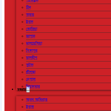
পাকিস্তান
চীন
ভারত
ইরান
কোরিয়া
জাপান
মালয়েশিয়া
সিঙ্গাপুর
মালদ্বীপ
ভুটান
শ্রীলঙ্কা
নেপাল
মিয়ানমার
মধ্যপ্রাচ্য
আরব আমিরাত
ইরাক