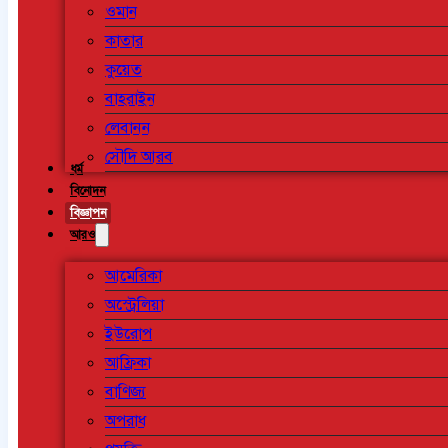
ওমান
কাতার
কুয়েত
বাহরাইন
লেবানন
সৌদি আরব
ধর্ম
বিনোদন
বিজ্ঞাপন
আরও
আমেরিকা
অস্ট্রেলিয়া
ইউরোপ
আফ্রিকা
বাণিজ্য
অপরাধ