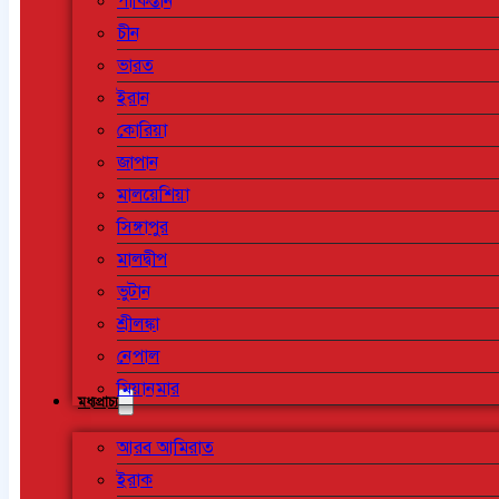
পাকিস্তান
চীন
ভারত
ইরান
কোরিয়া
জাপান
মালয়েশিয়া
সিঙ্গাপুর
মালদ্বীপ
ভুটান
শ্রীলঙ্কা
নেপাল
মিয়ানমার
মধ্যপ্রাচ্য
আরব আমিরাত
ইরাক