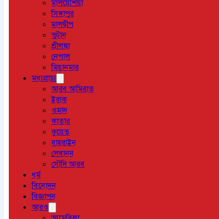
মালয়েশিয়া
সিঙ্গাপুর
মালদ্বীপ
ভুটান
শ্রীলঙ্কা
নেপাল
মিয়ানমার
মধ্যপ্রাচ্য
আরব আমিরাত
ইরাক
ওমান
কাতার
কুয়েত
বাহরাইন
লেবানন
সৌদি আরব
ধর্ম
বিনোদন
বিজ্ঞাপন
আরও
আমেরিকা