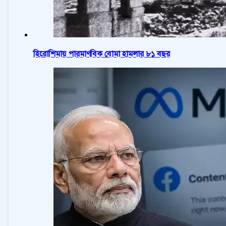
হিরোশিমায় পারমাণবিক বোমা হামলার ৮১ বছর