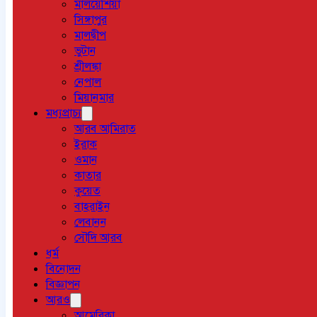
মালয়েশিয়া
সিঙ্গাপুর
মালদ্বীপ
ভুটান
শ্রীলঙ্কা
নেপাল
মিয়ানমার
মধ্যপ্রাচ্য
আরব আমিরাত
ইরাক
ওমান
কাতার
কুয়েত
বাহরাইন
লেবানন
সৌদি আরব
ধর্ম
বিনোদন
বিজ্ঞাপন
আরও
আমেরিকা