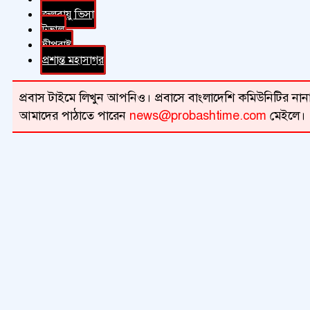
জলবায়ু ভিসা
টুভালু
দ্বীপরাষ্ট্র
প্রশান্ত মহাসাগর
প্রবাস টাইমে লিখুন আপনিও। প্রবাসে বাংলাদেশি কমিউনিটির নানা 
আমাদের পাঠাতে পারেন
news@probashtime.com
মেইলে।