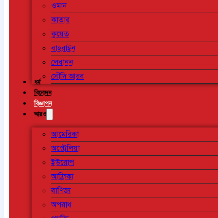
ওমান
কাতার
কুয়েত
বাহরাইন
লেবানন
সৌদি আরব
ধর্ম
বিনোদন
বিজ্ঞাপন
আরও
আমেরিকা
অস্ট্রেলিয়া
ইউরোপ
আফ্রিকা
বাণিজ্য
অপরাধ