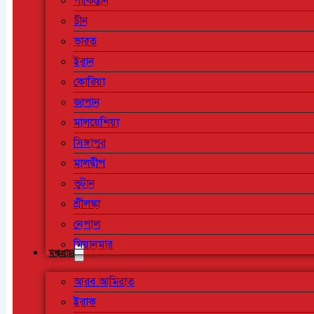
পাকিস্তান
চীন
ভারত
ইরান
কোরিয়া
জাপান
মালয়েশিয়া
সিঙ্গাপুর
মালদ্বীপ
ভুটান
শ্রীলঙ্কা
নেপাল
মিয়ানমার
মধ্যপ্রাচ্য
আরব আমিরাত
ইরাক