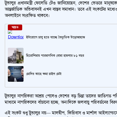
টুভালুর প্রধানমন্ত্রী ফেলেতি টেও জানিয়েছেন, দেশের ভেতরে মান
আন্তর্জাতিক অভিবাসনই এখন বাস্তব সমাধান। তবে এই সংকটের মধ্যেও টুভ
অনলাইনে সংরক্ষিত থাকবে।
আরও
ইউরোপে চালু হতে যাচ্ছে বৈদ্যুতিক উড়োজাহাজ
হিরোশিমায় পারমাণবিক বোমা হামলার ৮১ বছর
মোদির কাছে ক্ষমা চাইল মেটা
টুভালুর নাগরিকরা আশ্রয় পেলেও দেশের বড় চিন্তা তাদের জাতিগত পরিচ
মাধ্যমে নাগরিকদের বাঁচানো হচ্ছে, অন্যদিকে জলবায়ু পরিবর্তনের বির
এই সংকট শুধু টুভালুর নয়— মালদ্বীপ, কিরিবাস ও মার্শাল আইল্যান্ড