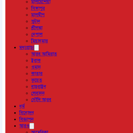
মালয়েশিয়া
সিঙ্গাপুর
মালদ্বীপ
ভুটান
শ্রীলঙ্কা
নেপাল
মিয়ানমার
মধ্যপ্রাচ্য
আরব আমিরাত
ইরাক
ওমান
কাতার
কুয়েত
বাহরাইন
লেবানন
সৌদি আরব
ধর্ম
বিনোদন
বিজ্ঞাপন
আরও
আমেরিকা