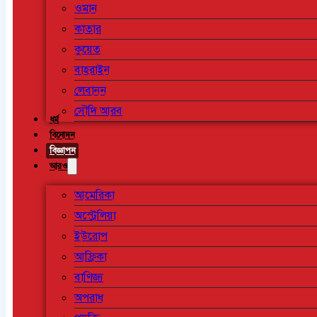
ওমান
কাতার
কুয়েত
বাহরাইন
লেবানন
সৌদি আরব
ধর্ম
বিনোদন
বিজ্ঞাপন
আরও
আমেরিকা
অস্ট্রেলিয়া
ইউরোপ
আফ্রিকা
বাণিজ্য
অপরাধ