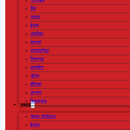
পাকিস্তান
চীন
ভারত
ইরান
কোরিয়া
জাপান
মালয়েশিয়া
সিঙ্গাপুর
মালদ্বীপ
ভুটান
শ্রীলঙ্কা
নেপাল
মিয়ানমার
মধ্যপ্রাচ্য
আরব আমিরাত
ইরাক