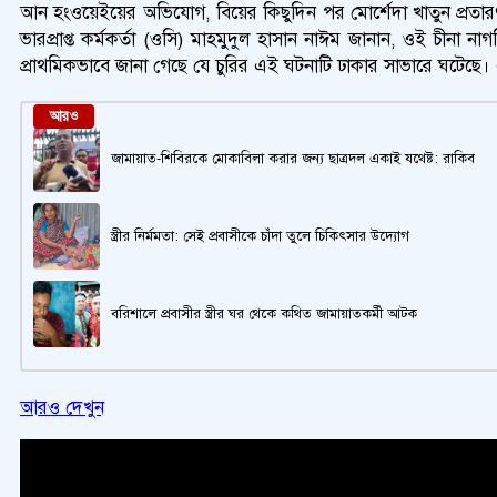
আন হংওয়েইয়ের অভিযোগ, বিয়ের কিছুদিন পর মোর্শেদা খাতুন প্রতারণা
ভারপ্রাপ্ত কর্মকর্তা (ওসি) মাহমুদুল হাসান নাঈম জানান, ওই চীন
প্রাথমিকভাবে জানা গেছে যে চুরির এই ঘটনাটি ঢাকার সাভারে ঘটেছে
আরও
জামায়াত-শিবিরকে মোকাবিলা করার জন্য ছাত্রদল একাই যথেষ্ট: রাকিব
স্ত্রীর নির্মমতা: সেই প্রবাসীকে চাঁদা তুলে চিকিৎসার উদ্যোগ
বরিশালে প্রবাসীর স্ত্রীর ঘর থেকে কথিত জামায়াতকর্মী আটক
আরও দেখুন