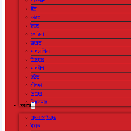
পাকিস্তান
চীন
ভারত
ইরান
কোরিয়া
জাপান
মালয়েশিয়া
সিঙ্গাপুর
মালদ্বীপ
ভুটান
শ্রীলঙ্কা
নেপাল
মিয়ানমার
মধ্যপ্রাচ্য
আরব আমিরাত
ইরাক