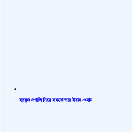
হরমুজ প্রণালি নিয়ে সমঝোতায় ইরান-ওমান