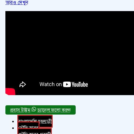
আরও দেখুন
চ্যানেল ফলো করুন
বাংলাদেশি হজযাত্রী
সৌদি আরব