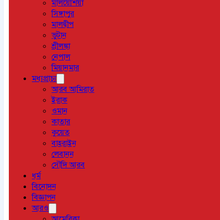
মালয়েশিয়া
সিঙ্গাপুর
মালদ্বীপ
ভুটান
শ্রীলঙ্কা
নেপাল
মিয়ানমার
মধ্যপ্রাচ্য
আরব আমিরাত
ইরাক
ওমান
কাতার
কুয়েত
বাহরাইন
লেবানন
সৌদি আরব
ধর্ম
বিনোদন
বিজ্ঞাপন
আরও
আমেরিকা