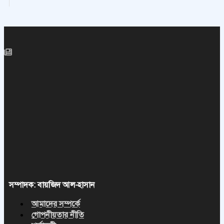
সম্পাদক: বায়জিদ আল-হাসান
আমাদের সম্পর্কে
গোপনীয়তার নীতি