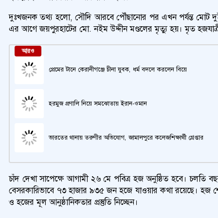
দুঃখজনক তথ্য হলো, সৌদি আরবে পৌঁছানোর পর এখন পর্যন্ত মোট দুই 
এর আগে জয়পুরহাটের মো. নইম উদ্দীন মণ্ডলের মৃত্যু হয়। মৃত হজযাত্র
আরও
প্রেমের টানে কেরানীগঞ্জে চীনা যুবক, ধর্ম বদলে করলেন বিয়ে
হরমুজ প্রণালি নিয়ে সমঝোতায় ইরান-ওমান
ভারতের থানায় তরুণীর অভিযোগ, জামালপুরে কলেজশিক্ষার্থী গ্রেপ্তার
চাঁদ দেখা সাপেক্ষে আগামী ২৬ মে পবিত্র হজ অনুষ্ঠিত হবে। চলতি
বেসরকারিভাবে ৭৩ হাজার ৯৩৫ জন হজে যাওয়ার কথা রয়েছে। হজ শেষে আগা
ও হজের মূল আনুষ্ঠানিকতার প্রস্তুতি নিচ্ছেন।