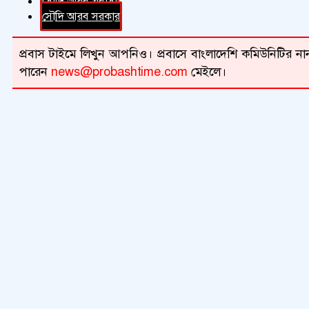
সৌদি আরব প্রবাসী
সৌদি আরব সরকার
প্রবাস টাইমে লিখুন আপনিও। প্রবাসে বাংলাদেশি কমিউনিটির নান
পারেন
news@probashtime.com
মেইলে।