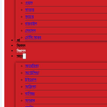
ওমান
কাতার
কুয়েত
বাহরাইন
লেবানন
সৌদি আরব
ধর্ম
বিনোদন
বিজ্ঞাপন
আরও
আমেরিকা
অস্ট্রেলিয়া
ইউরোপ
আফ্রিকা
বাণিজ্য
অপরাধ