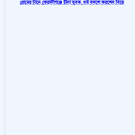
প্রেমের টানে কেরানীগঞ্জে চীনা যুবক, ধর্ম বদলে করলেন বিয়ে