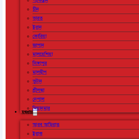
পাকিস্তান
চীন
ভারত
ইরান
কোরিয়া
জাপান
মালয়েশিয়া
সিঙ্গাপুর
মালদ্বীপ
ভুটান
শ্রীলঙ্কা
নেপাল
মিয়ানমার
মধ্যপ্রাচ্য
আরব আমিরাত
ইরাক