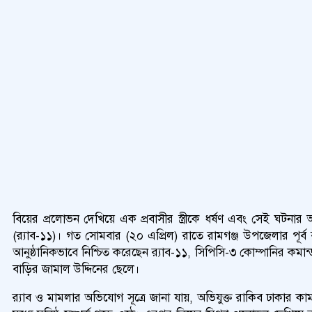
বিয়ের প্রলোভন দেখিয়ে এক প্রবাসীর স্ত্রীকে ধর্ষণ এবং সেই ঘটনার
(র‍্যাব-১১)। গত সোমবার (২০ এপ্রিল) রাতে রামগঞ্জ উপজেলার পূর্ব 
আনুষ্ঠানিকভাবে নিশ্চিত করেছেন র‍্যাব-১১, সিপিসি-৩ কোম্পানির কমা
বাড়ির জামাল উদ্দিনের ছেলে।
র‍্যাব ও মামলার অভিযোগ সূত্রে জানা যায়, অভিযুক্ত রাকিব ঢাকার কা