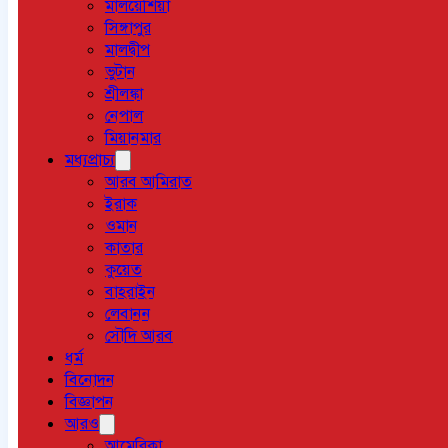
মালয়েশিয়া
সিঙ্গাপুর
মালদ্বীপ
ভুটান
শ্রীলঙ্কা
নেপাল
মিয়ানমার
মধ্যপ্রাচ্য
আরব আমিরাত
ইরাক
ওমান
কাতার
কুয়েত
বাহরাইন
লেবানন
সৌদি আরব
ধর্ম
বিনোদন
বিজ্ঞাপন
আরও
আমেরিকা