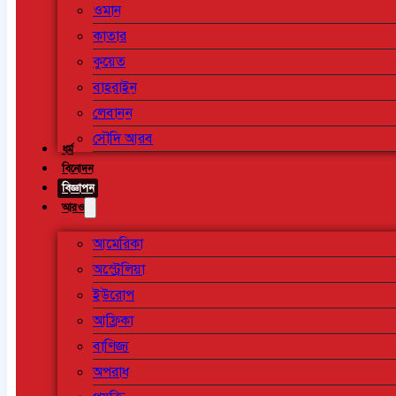
ওমান
কাতার
কুয়েত
বাহরাইন
লেবানন
সৌদি আরব
ধর্ম
বিনোদন
বিজ্ঞাপন
আরও
আমেরিকা
অস্ট্রেলিয়া
ইউরোপ
আফ্রিকা
বাণিজ্য
অপরাধ