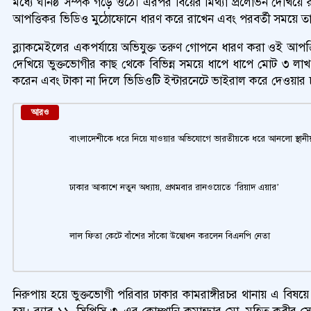
মধ্যে ঘনিষ্ঠ সম্পর্ক গড়ে ওঠে। এরপর বিয়ের মিথ্যা প্রলোভন দেখিয়
আপত্তিকর ভিডিও মুঠোফোনে ধারণ করে রাখেন এবং পরবর্তী সময়ে তা ব
ব্ল্যাকমেইলের একপর্যায়ে অভিযুক্ত তরুণ গোপনে ধারণ করা ওই আপত্
দেখিয়ে ভুক্তভোগীর কাছ থেকে বিভিন্ন সময়ে ধাপে ধাপে মোট ৩ লাখ 
করেন এবং টাকা না দিলে ভিডিওটি ইন্টারনেটে ভাইরাল করে দেওয়ার চূ
আরও
বাংলাদেশীকে ধরে নিয়ে যাওয়ার অভিযোগে ভারতীয়কে ধরে আনলো স্থানী
ঢাকার আকাশে নতুন অধ্যায়, প্রথমবার রানওয়েতে ‘রিয়াদ এয়ার’
লাল ফিতা কেটে বাঁশের সাঁকো উদ্বোধন করলেন বিএনপি নেতা
নিরুপায় হয়ে ভুক্তভোগী পরিবার ঢাকার কামরাঙ্গীরচর থানায় এ বিষয়ে
হয়। র‍্যাব-১১, সিপিসি-৩–এর কোম্পানি কমান্ডার মো. মুহিত কবীর সেরনি