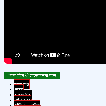
চ্যানেল ফলো করুন
নারায়ণগঞ্জ
প্রবাসী
ব্রাহ্মণবাড়িয়া
সৌদি আরব
সৌদি আরব পুলিশ