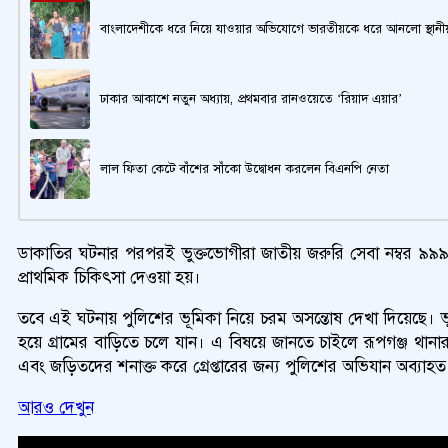
বাংলাদেশীকে ধরে নিয়ে যাওয়ার অভিযোগে ভারতীয়কে ধরে আনলো স্থানী
ঢাকার আকাশে নতুন অধ্যায়, প্রথমবার রানওয়েতে ‘রিয়াদ এয়ার’
লাল ফিতা কেটে বাঁশের সাঁকো উদ্বোধন করলেন বিএনপি নেতা
ডাকাতির ঘটনার পরপরই ভুক্তভোগীরা জাতীয় জরুরি সেবা নম্বর ৯৯৯-এ
প্রাথমিক চিকিৎসা দেওয়া হয়।
তবে এই ঘটনায় পুলিশের ভূমিকা নিয়ে চরম অসন্তোষ দেখা দিয়েছে। ভু
হয়ে গ্রামের বাড়িতে চলে যান। এ বিষয়ে জানতে চাইলে রূপগঞ্জ থানার
এবং জড়িতদের শনাক্ত করে গ্রেপ্তারের জন্য পুলিশের অভিযান অব্যাহ
আরও দেখুন