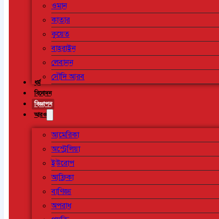
ওমান
কাতার
কুয়েত
বাহরাইন
লেবানন
সৌদি আরব
ধর্ম
বিনোদন
বিজ্ঞাপন
আরও
আমেরিকা
অস্ট্রেলিয়া
ইউরোপ
আফ্রিকা
বাণিজ্য
অপরাধ