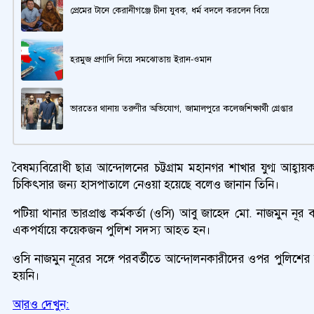
প্রেমের টানে কেরানীগঞ্জে চীনা যুবক, ধর্ম বদলে করলেন বিয়ে
হরমুজ প্রণালি নিয়ে সমঝোতায় ইরান-ওমান
ভারতের থানায় তরুণীর অভিযোগ, জামালপুরে কলেজশিক্ষার্থী গ্রেপ্তার
বৈষম্যবিরোধী ছাত্র আন্দোলনের চট্টগ্রাম মহানগর শাখার যুগ্ম 
চিকিৎসার জন্য হাসপাতালে নেওয়া হয়েছে বলেও জানান তিনি।
পটিয়া থানার ভারপ্রাপ্ত কর্মকর্তা (ওসি) আবু জাহেদ মো. নাজমুন নূ
একপর্যায়ে কয়েকজন পুলিশ সদস্য আহত হন।
ওসি নাজমুন নূরের সঙ্গে পরবর্তীতে আন্দোলনকারীদের ওপর পুলিশের
হয়নি।
আরও দেখুন: