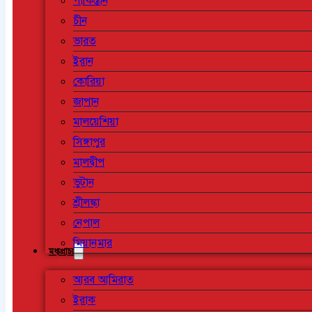
পাকিস্তান
চীন
ভারত
ইরান
কোরিয়া
জাপান
মালয়েশিয়া
সিঙ্গাপুর
মালদ্বীপ
ভুটান
শ্রীলঙ্কা
নেপাল
মিয়ানমার
মধ্যপ্রাচ্য
আরব আমিরাত
ইরাক