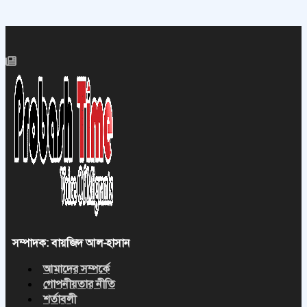
সম্পাদক: বায়জিদ আল-হাসান
আমাদের সম্পর্কে
গোপনীয়তার নীতি
শর্তাবলী