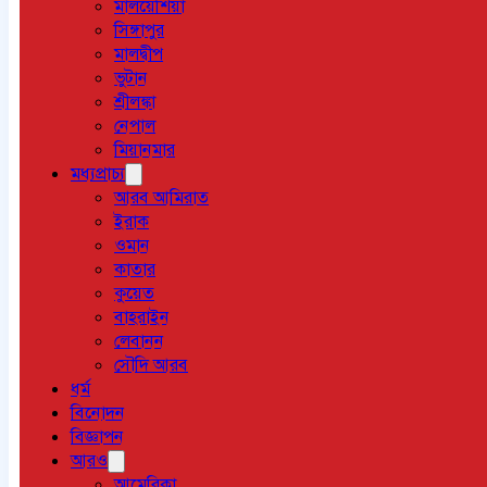
মালয়েশিয়া
সিঙ্গাপুর
মালদ্বীপ
ভুটান
শ্রীলঙ্কা
নেপাল
মিয়ানমার
মধ্যপ্রাচ্য
আরব আমিরাত
ইরাক
ওমান
কাতার
কুয়েত
বাহরাইন
লেবানন
সৌদি আরব
ধর্ম
বিনোদন
বিজ্ঞাপন
আরও
আমেরিকা