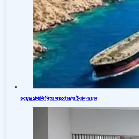
হরমুজ প্রণালি নিয়ে সমঝোতায় ইরান-ওমান