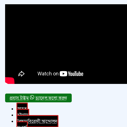
চ্যানেল ফলো করুন
আহত
চট্টগ্রাম
বৈষম্যবিরোধী আন্দোলন