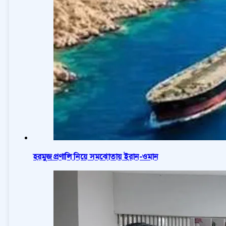
হরমুজ প্রণালি নিয়ে সমঝোতায় ইরান-ওমান