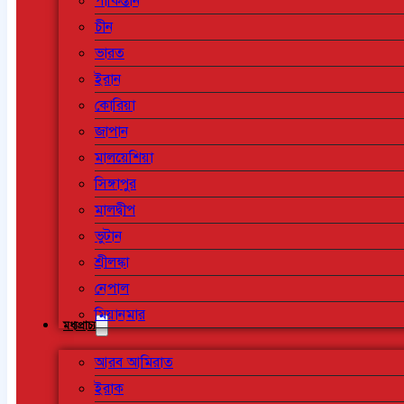
পাকিস্তান
চীন
ভারত
ইরান
কোরিয়া
জাপান
মালয়েশিয়া
সিঙ্গাপুর
মালদ্বীপ
ভুটান
শ্রীলঙ্কা
নেপাল
মিয়ানমার
মধ্যপ্রাচ্য
আরব আমিরাত
ইরাক