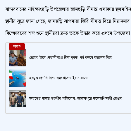
বান্দরবানের নাইক্ষ্যংছড়ি উপজেলার জামছড়ি সীমান্ত এলাকায় স্থল
স্থানীয় সূত্রে জানা গেছে, জামছড়ি সাপমারা ঝিরি সীমান্ত দিয়ে মিয়
বিস্ফোরণের শব্দ শুনে স্থানীয়রা দ্রুত তাকে উদ্ধার করে প্রথমে উপজেলা 
আরও
প্রেমের টানে কেরানীগঞ্জে চীনা যুবক, ধর্ম বদলে করলেন বিয়ে
হরমুজ প্রণালি নিয়ে সমঝোতায় ইরান-ওমান
ভারতের থানায় তরুণীর অভিযোগ, জামালপুরে কলেজশিক্ষার্থী গ্রেপ্তার