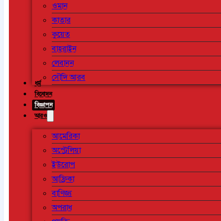
ওমান
কাতার
কুয়েত
বাহরাইন
লেবানন
সৌদি আরব
ধর্ম
বিনোদন
বিজ্ঞাপন
আরও
আমেরিকা
অস্ট্রেলিয়া
ইউরোপ
আফ্রিকা
বাণিজ্য
অপরাধ