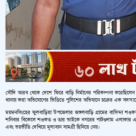
সৌদি আরব থেকে দেশে ফিরে বাড়ি নির্মাণের পরিকল্পনা করেছিলেন 
থানায় করা অভিযোগের ভিত্তিতে পুলিশের অভিযানে চক্রের এক সদস্যকে 
ময়মনসিংহের ফুলবাড়িয়া উপজেলার জঙ্গলবাড়ি গ্রামের বাসিন্দা শও
শনিবার বিকেলে শওকত ও তার ভাইকে নগরের পাটগুদাম এলাকার একটি
এবং ভয়ভীতি দেখিয়ে মূল্যবান সামগ্রী ছিনিয়ে নেয়।