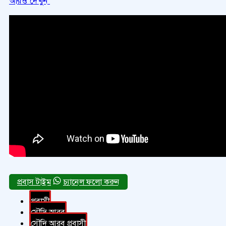
আরও দেখুন
চ্যানেল ফলো করুন
প্রবাসী
সৌদি আরব
সৌদি আরব প্রবাসী