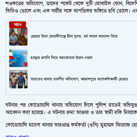
শওকতের অভিযোগ, তাদের পকেট থেকে দুটি মোবাইল ফোন, বিদেশি মু
ভিডিও তোলে এবং এক নারীর সঙ্গে আপত্তিকর ভঙ্গিতে ছবি তোলে। এমনকি 
আরও
প্রেমের টানে কেরানীগঞ্জে চীনা যুবক, ধর্ম বদলে করলেন বিয়ে
হরমুজ প্রণালি নিয়ে সমঝোতায় ইরান-ওমান
ভারতের থানায় তরুণীর অভিযোগ, জামালপুরে কলেজশিক্ষার্থী গ্রেপ্তার
ঘটনার পর কোতোয়ালি থানায় অভিযোগ দিলে পুলিশ রাতেই অভিযুক্ত
আবেদন করা হয়েছে। এ ঘটনায় রুমা আক্তার ও তার স্বামী রকি মিয়াকে
কোতোয়ালি মডেল থানার ভারপ্রাপ্ত কর্মকর্তা (ওসি) মুহাম্মদ ফিরোজ