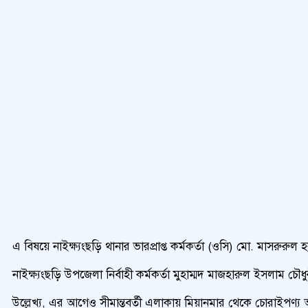
এ বিষয়ে নাইক্ষ্যংছড়ি থানার ভারপ্রাপ্ত কর্মকর্তা (ওসি) মো. মাসরুরু
নাইক্ষ্যংছড়ি উপজেলা নির্বাহী কর্মকর্তা মুহাম্মদ মাজহারুল ইসলাম
উল্লেখ্য, এর আগেও সীমান্তবর্তী এলাকায় মিয়ানমার থেকে চোরাইপণ্য আ