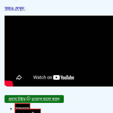
আরও দেখুন:
চ্যানেল ফলো করুন
বান্দরবান