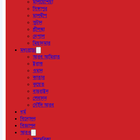
মালয়েশিয়া
সিঙ্গাপুর
মালদ্বীপ
ভুটান
শ্রীলঙ্কা
নেপাল
মিয়ানমার
মধ্যপ্রাচ্য
আরব আমিরাত
ইরাক
ওমান
কাতার
কুয়েত
বাহরাইন
লেবানন
সৌদি আরব
ধর্ম
বিনোদন
বিজ্ঞাপন
আরও
আমেরিকা