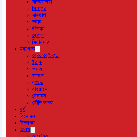
মালয়েশিয়া
সিঙ্গাপুর
মালদ্বীপ
ভুটান
শ্রীলঙ্কা
নেপাল
মিয়ানমার
মধ্যপ্রাচ্য
আরব আমিরাত
ইরাক
ওমান
কাতার
কুয়েত
বাহরাইন
লেবানন
সৌদি আরব
ধর্ম
বিনোদন
বিজ্ঞাপন
আরও
আমেরিকা