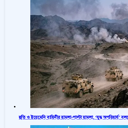
হুতি ও ইয়েমেনি বাহিনীর হামলা-পাল্টা হামলা, ‘যুদ্ধ অপরিহার্য’ ব