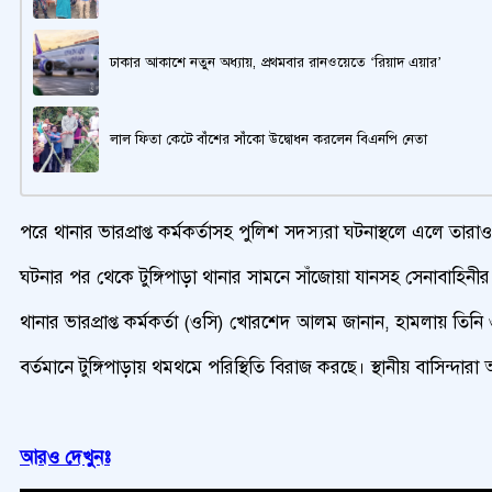
ঢাকার আকাশে নতুন অধ্যায়, প্রথমবার রানওয়েতে ‘রিয়াদ এয়ার’
লাল ফিতা কেটে বাঁশের সাঁকো উদ্বোধন করলেন বিএনপি নেতা
পরে থানার ভারপ্রাপ্ত কর্মকর্তাসহ পুলিশ সদস্যরা ঘটনাস্থলে এলে ত
ঘটনার পর থেকে টুঙ্গিপাড়া থানার সামনে সাঁজোয়া যানসহ সেনাবাহিনীর
থানার ভারপ্রাপ্ত কর্মকর্তা (ওসি) খোরশেদ আলম জানান, হামলায় তিন
বর্তমানে টুঙ্গিপাড়ায় থমথমে পরিস্থিতি বিরাজ করছে। স্থানীয় বাসিন্দ
আরও দেখুনঃ