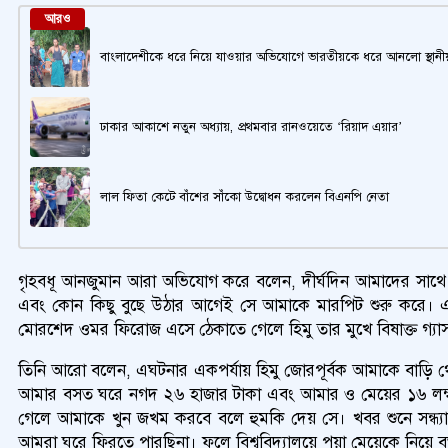
আরও
বাংলাদেশীকে ধরে নিয়ে যাওয়ার অভিযোগে ভারতীয়কে ধরে আনলো স্থানী
ঢাকার আকাশে নতুন অধ্যায়, প্রথমবার রানওয়েতে ‘রিয়াদ এয়ার’
লাল ফিতা কেটে বাঁশের সাঁকো উদ্বোধন করলেন বিএনপি নেতা
গৃহবধূ আনজুমান আরা অভিযোগ করে বলেন, দীর্ঘদিন আমাদের সাথে ক
এবং কোন কিছু বুছে উঠার আগেই সে আমাকে মারপিট শুরু করে। 
মোরশেদ ওমর ফিরোজ এসে ঠেকাতে গেলে হিমু তার মুখে বিষাক্ত গ্যাস 
তিনি আরো বলেন, এঘটনার একপর্যায় হিমু জোরপূর্বক আমাকে বাড়ি 
আমার বসত ঘরে নগদ ২৬ হাজার টাকা এবং আমার ও মেয়ের ১৬ লক্ষ টাক
গেলে আমাকে খুন জখম করবে বলে হুমকি দেয় সে। খবর শুনে সন্ধ্যায়
আমরা ঘরে ফিরতে পারছিনা। ফলে বিশ্ববিদ্যালয়ে পয়া মেয়েকে নিয়ে বর