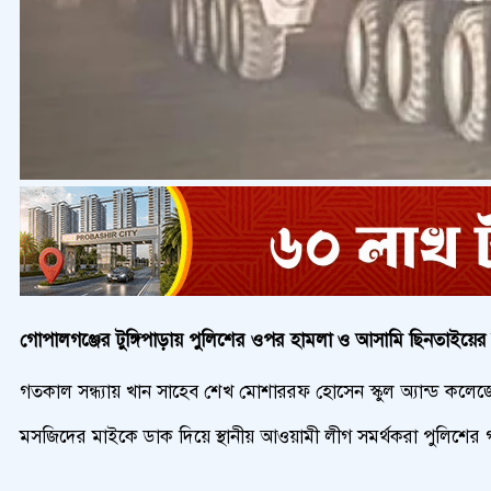
গোপালগঞ্জের টুঙ্গিপাড়ায় পুলিশের ওপর হামলা ও আসামি ছিনতাইয়ের 
গতকাল সন্ধ্যায় খান সাহেব শেখ মোশাররফ হোসেন স্কুল অ্যান্ড কলে
মসজিদের মাইকে ডাক দিয়ে স্থানীয় আওয়ামী লীগ সমর্থকরা পুলিশের