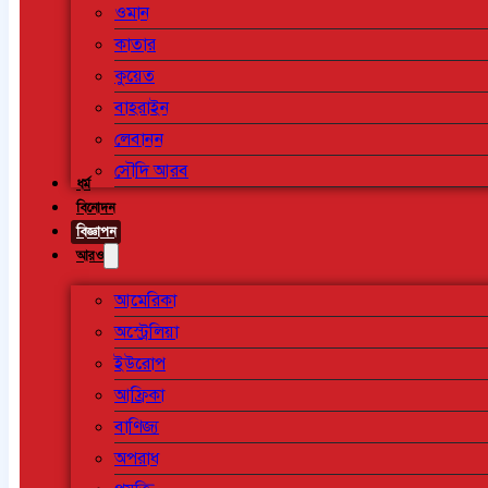
ওমান
কাতার
কুয়েত
বাহরাইন
লেবানন
সৌদি আরব
ধর্ম
বিনোদন
বিজ্ঞাপন
আরও
আমেরিকা
অস্ট্রেলিয়া
ইউরোপ
আফ্রিকা
বাণিজ্য
অপরাধ