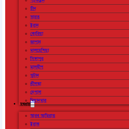
পাকিস্তান
চীন
ভারত
ইরান
কোরিয়া
জাপান
মালয়েশিয়া
সিঙ্গাপুর
মালদ্বীপ
ভুটান
শ্রীলঙ্কা
নেপাল
মিয়ানমার
মধ্যপ্রাচ্য
আরব আমিরাত
ইরাক