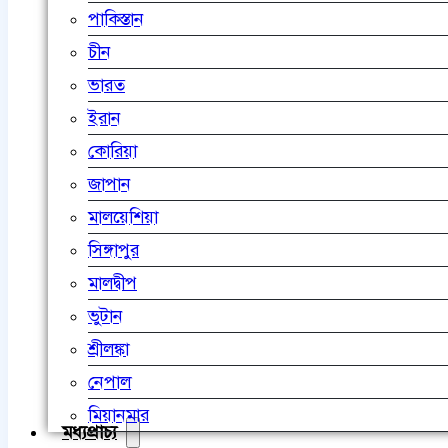
পাকিস্তান
চীন
ভারত
ইরান
কোরিয়া
জাপান
মালয়েশিয়া
সিঙ্গাপুর
মালদ্বীপ
ভুটান
শ্রীলঙ্কা
নেপাল
মিয়ানমার
মধ্যপ্রাচ্য