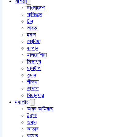
এশিয়া
বাংলাদেশ
পাকিস্তান
চীন
ভারত
ইরান
কোরিয়া
জাপান
মালয়েশিয়া
সিঙ্গাপুর
মালদ্বীপ
ভুটান
শ্রীলঙ্কা
নেপাল
মিয়ানমার
মধ্যপ্রাচ্য
আরব আমিরাত
ইরাক
ওমান
কাতার
কুয়েত