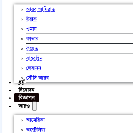
আরব আমিরাত
ইরাক
ওমান
কাতার
কুয়েত
বাহরাইন
লেবানন
সৌদি আরব
ধর্ম
বিনোদন
বিজ্ঞাপন
আরও
আমেরিকা
অস্ট্রেলিয়া