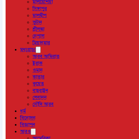
মালয়েশিয়া
সিঙ্গাপুর
মালদ্বীপ
ভুটান
শ্রীলঙ্কা
নেপাল
মিয়ানমার
মধ্যপ্রাচ্য
আরব আমিরাত
ইরাক
ওমান
কাতার
কুয়েত
বাহরাইন
লেবানন
সৌদি আরব
ধর্ম
বিনোদন
বিজ্ঞাপন
আরও
আমেরিকা