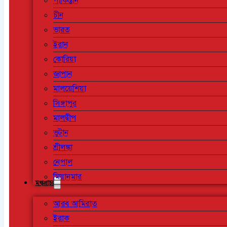
পাকিস্তান
চীন
ভারত
ইরান
কোরিয়া
জাপান
মালয়েশিয়া
সিঙ্গাপুর
মালদ্বীপ
ভুটান
শ্রীলঙ্কা
নেপাল
মিয়ানমার
মধ্যপ্রাচ্য
আরব আমিরাত
ইরাক