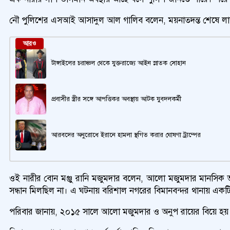
নৌ পুলিশের এসআই আসাদুল আল গালিব বলেন, ময়নাতদন্ত শেষে লাশ প
আরও
টাঙ্গাইলের চরাঞ্চল থেকে যুক্তরাজ্যে আইন স্নাতক সোহান
প্রবাসীর স্ত্রীর সঙ্গে আপত্তিকর অবস্থায় আটক যুবদলকর্মী
আরবদের অনুরোধে ইরানে হামলা স্থগিত করার ঘোষণা ট্রাম্পের
ওই নারীর বোন মঞ্জু রানি মজুমদার বলেন, আলো মজুমদার মানসিক ভ
সন্ধান মিলছিল না। এ ঘটনায় বরিশাল নগরের বিমানবন্দর থানায় একট
পরিবার জানায়, ২০১৫ সালে আলো মজুমদার ও অনুপ রায়ের বিয়ে হয়। এ