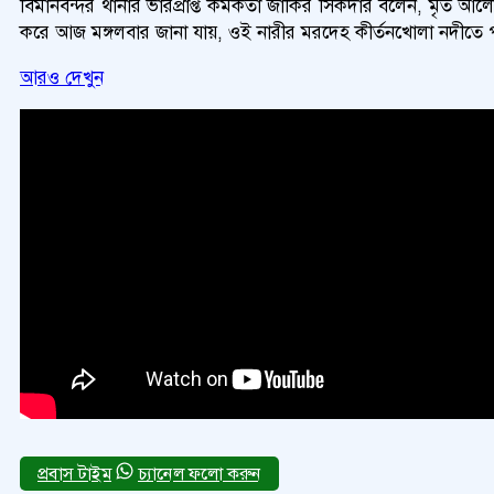
বিমানবন্দর থানার ভারপ্রাপ্ত কর্মকর্তা জাকির সিকদার বলেন, মৃত 
করে আজ মঙ্গলবার জানা যায়, ওই নারীর মরদেহ কীর্তনখোলা নদীতে পাও
আরও দেখুন
চ্যানেল ফলো করুন