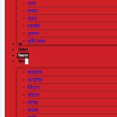
ওমান
কাতার
কুয়েত
বাহরাইন
লেবানন
সৌদি আরব
ধর্ম
বিনোদন
বিজ্ঞাপন
আরও
আমেরিকা
অস্ট্রেলিয়া
ইউরোপ
আফ্রিকা
বাণিজ্য
অপরাধ