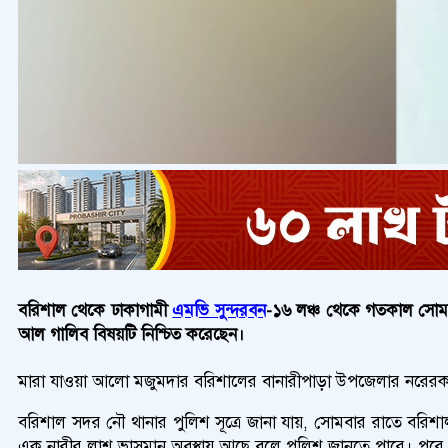
বরিশাল থেকে ঢাকাগামী
এমভি সুন্দরবন
-১৬ লঞ্চ থেকে গতকাল সোমব
আল গালিব বিষয়টি নিশ্চিত করেছেন।
মারা যাওয়া আলো মজুমদার বরিশালের বানারীপাড়া উপজেলার নরেরকাঠি গ
বরিশাল সদর নৌ থানার পুলিশ সূত্রে জানা যায়, সোমবার রাতে বরিশ
এক নারীর লাশ ভাসমান অবস্থায় আছে বলে পুলিশ জানতে পারে। পরে স