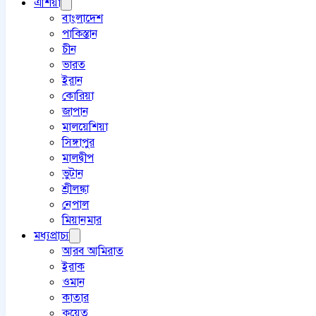
এশিয়া
বাংলাদেশ
পাকিস্তান
চীন
ভারত
ইরান
কোরিয়া
জাপান
মালয়েশিয়া
সিঙ্গাপুর
মালদ্বীপ
ভুটান
শ্রীলঙ্কা
নেপাল
মিয়ানমার
মধ্যপ্রাচ্য
আরব আমিরাত
ইরাক
ওমান
কাতার
কুয়েত