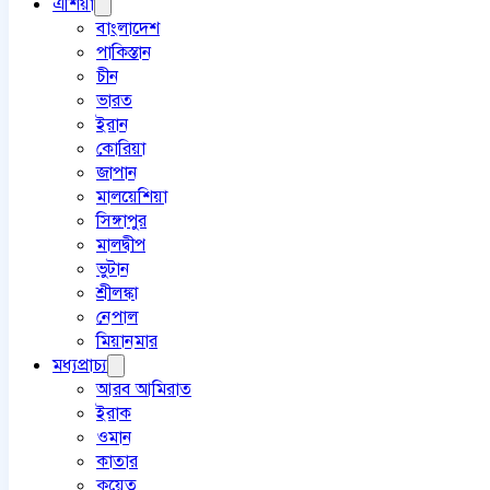
এশিয়া
বাংলাদেশ
পাকিস্তান
চীন
ভারত
ইরান
কোরিয়া
জাপান
মালয়েশিয়া
সিঙ্গাপুর
মালদ্বীপ
ভুটান
শ্রীলঙ্কা
নেপাল
মিয়ানমার
মধ্যপ্রাচ্য
আরব আমিরাত
ইরাক
ওমান
কাতার
কুয়েত