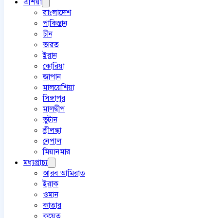
এশিয়া
বাংলাদেশ
পাকিস্তান
চীন
ভারত
ইরান
কোরিয়া
জাপান
মালয়েশিয়া
সিঙ্গাপুর
মালদ্বীপ
ভুটান
শ্রীলঙ্কা
নেপাল
মিয়ানমার
মধ্যপ্রাচ্য
আরব আমিরাত
ইরাক
ওমান
কাতার
কুয়েত