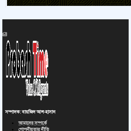
সম্পাদক: বায়জিদ আল-হাসান
আমাদের সম্পর্কে
গোপনীয়তার নীতি