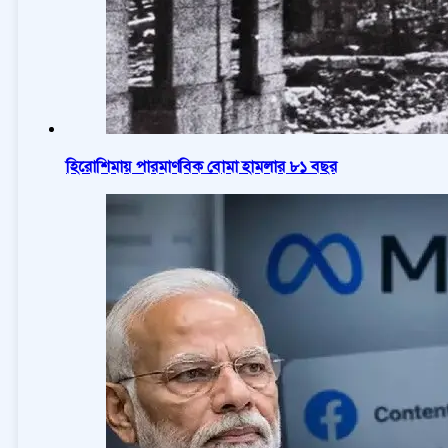
হিরোশিমায় পারমাণবিক বোমা হামলার ৮১ বছর