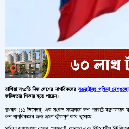
রাশিয়া সম্প্রতি নিজ দেশের নাগরিকদের
যুক্তরাষ্ট্রসহ পশ্চিমা দেশগুল
জটিলতার শিকার হতে পারেন।
বুধবার (১১ ডিসেম্বর) এক সংবাদ সম্মেলনে রুশ পররাষ্ট্র মন্ত্রণালয়ের
রুশ নাগরিকদের জন্য ভ্রমণ ঝুঁকিপূর্ণ করে তুলেছে।
মারিয়া জাখারোভা বলেন, “যুক্তরাষ্ট্র, কানাডা এবং ইউরোপীয় ইউনিয