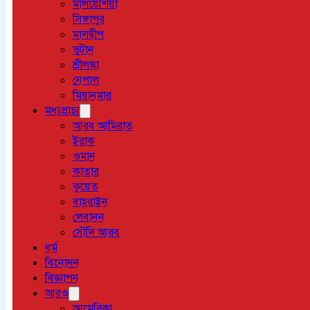
মালয়েশিয়া
সিঙ্গাপুর
মালদ্বীপ
ভুটান
শ্রীলঙ্কা
নেপাল
মিয়ানমার
মধ্যপ্রাচ্য
আরব আমিরাত
ইরাক
ওমান
কাতার
কুয়েত
বাহরাইন
লেবানন
সৌদি আরব
ধর্ম
বিনোদন
বিজ্ঞাপন
আরও
আমেরিকা