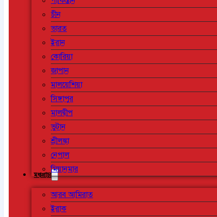
পাকিস্তান
চীন
ভারত
ইরান
কোরিয়া
জাপান
মালয়েশিয়া
সিঙ্গাপুর
মালদ্বীপ
ভুটান
শ্রীলঙ্কা
নেপাল
মিয়ানমার
মধ্যপ্রাচ্য
আরব আমিরাত
ইরাক