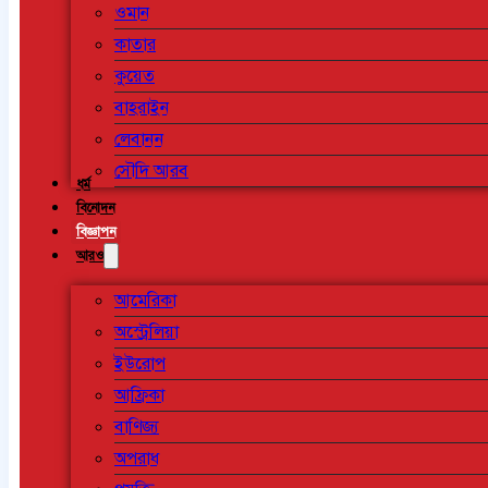
ওমান
কাতার
কুয়েত
বাহরাইন
লেবানন
সৌদি আরব
ধর্ম
বিনোদন
বিজ্ঞাপন
আরও
আমেরিকা
অস্ট্রেলিয়া
ইউরোপ
আফ্রিকা
বাণিজ্য
অপরাধ