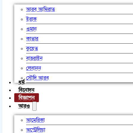
আরব আমিরাত
ইরাক
ওমান
কাতার
কুয়েত
বাহরাইন
লেবানন
সৌদি আরব
ধর্ম
বিনোদন
বিজ্ঞাপন
আরও
আমেরিকা
অস্ট্রেলিয়া