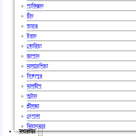
পাকিস্তান
চীন
ভারত
ইরান
কোরিয়া
জাপান
মালয়েশিয়া
সিঙ্গাপুর
মালদ্বীপ
ভুটান
শ্রীলঙ্কা
নেপাল
মিয়ানমার
মধ্যপ্রাচ্য