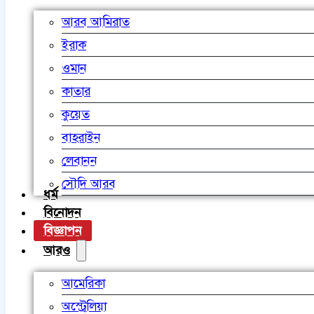
আরব আমিরাত
ইরাক
ওমান
কাতার
কুয়েত
বাহরাইন
লেবানন
সৌদি আরব
ধর্ম
বিনোদন
বিজ্ঞাপন
আরও
আমেরিকা
অস্ট্রেলিয়া