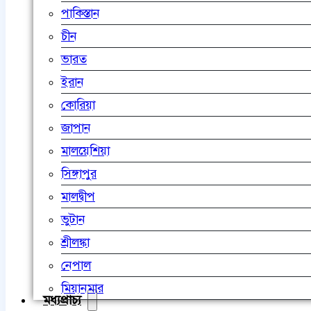
পাকিস্তান
চীন
ভারত
ইরান
কোরিয়া
জাপান
মালয়েশিয়া
সিঙ্গাপুর
মালদ্বীপ
ভুটান
শ্রীলঙ্কা
নেপাল
মিয়ানমার
মধ্যপ্রাচ্য