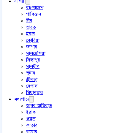
এশিয়া
বাংলাদেশ
পাকিস্তান
চীন
ভারত
ইরান
কোরিয়া
জাপান
মালয়েশিয়া
সিঙ্গাপুর
মালদ্বীপ
ভুটান
শ্রীলঙ্কা
নেপাল
মিয়ানমার
মধ্যপ্রাচ্য
আরব আমিরাত
ইরাক
ওমান
কাতার
কুয়েত