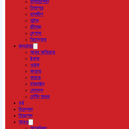
মালয়েশিয়া
সিঙ্গাপুর
মালদ্বীপ
ভুটান
শ্রীলঙ্কা
নেপাল
মিয়ানমার
মধ্যপ্রাচ্য
আরব আমিরাত
ইরাক
ওমান
কাতার
কুয়েত
বাহরাইন
লেবানন
সৌদি আরব
ধর্ম
বিনোদন
বিজ্ঞাপন
আরও
আমেরিকা