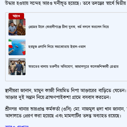
উদ্ধার হওয়ায় সন্দেহ আরও ঘনীভূত হয়েছে। তবে তদন্তের স্বার্থে দ্বিত
আরও
প্রেমের টানে কেরানীগঞ্জে চীনা যুবক, ধর্ম বদলে করলেন বিয়ে
হরমুজ প্রণালি নিয়ে সমঝোতায় ইরান-ওমান
ভারতের থানায় তরুণীর অভিযোগ, জামালপুরে কলেজশিক্ষার্থী গ্রেপ্তার
স্থানীয়রা জানান, মামুন কাজী নিয়মিত নিপা আক্তারের বাড়িতে যেতেন।
আক্তার দুই সন্তান নিয়ে ব্রাহ্মণপাইকশা গ্রামে বসবাস করতেন।
শ্রীনগর থানার ভারপ্রাপ্ত কর্মকর্তা (ওসি) মো. নাজমুল হুদা খান জান
আদালতে প্রেরণ করা হয়েছে এবং মামলাটির তদন্ত অব্যাহত রয়েছে।