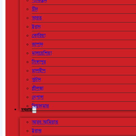
পাকিস্তান
চীন
ভারত
ইরান
কোরিয়া
জাপান
মালয়েশিয়া
সিঙ্গাপুর
মালদ্বীপ
ভুটান
শ্রীলঙ্কা
নেপাল
মিয়ানমার
মধ্যপ্রাচ্য
আরব আমিরাত
ইরাক