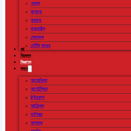
ওমান
কাতার
কুয়েত
বাহরাইন
লেবানন
সৌদি আরব
ধর্ম
বিনোদন
বিজ্ঞাপন
আরও
আমেরিকা
অস্ট্রেলিয়া
ইউরোপ
আফ্রিকা
বাণিজ্য
অপরাধ