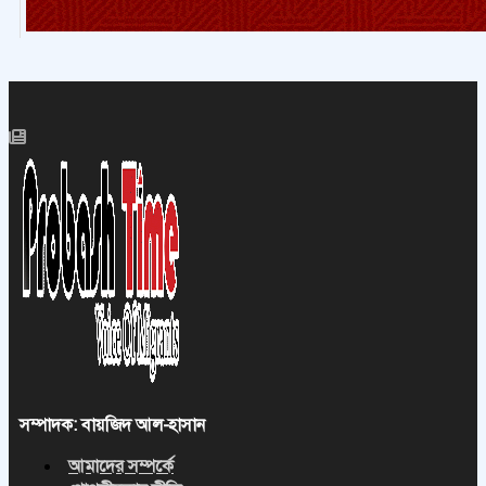
সম্পাদক: বায়জিদ আল-হাসান
আমাদের সম্পর্কে