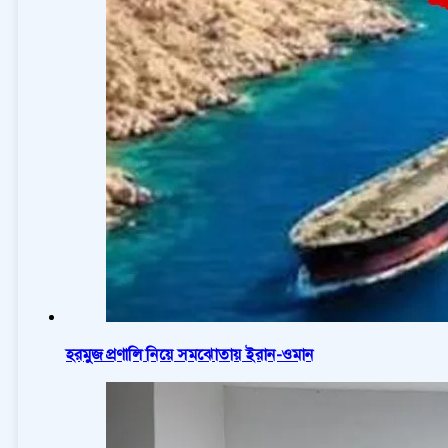
হরমুজ প্রণালি নিয়ে সমঝোতায় ইরান-ওমান