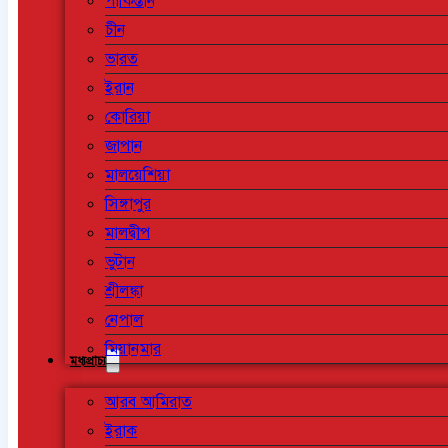
পাকিস্তান
চীন
ভারত
ইরান
কোরিয়া
জাপান
মালয়েশিয়া
সিঙ্গাপুর
মালদ্বীপ
ভুটান
শ্রীলঙ্কা
নেপাল
মিয়ানমার
মধ্যপ্রাচ্য
আরব আমিরাত
ইরাক