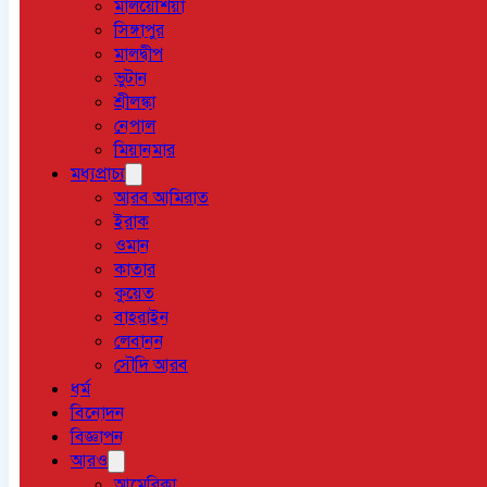
মালয়েশিয়া
সিঙ্গাপুর
মালদ্বীপ
ভুটান
শ্রীলঙ্কা
নেপাল
মিয়ানমার
মধ্যপ্রাচ্য
আরব আমিরাত
ইরাক
ওমান
কাতার
কুয়েত
বাহরাইন
লেবানন
সৌদি আরব
ধর্ম
বিনোদন
বিজ্ঞাপন
আরও
আমেরিকা