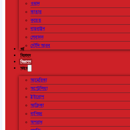
ওমান
কাতার
কুয়েত
বাহরাইন
লেবানন
সৌদি আরব
ধর্ম
বিনোদন
বিজ্ঞাপন
আরও
আমেরিকা
অস্ট্রেলিয়া
ইউরোপ
আফ্রিকা
বাণিজ্য
অপরাধ