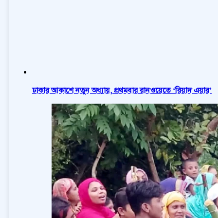
ঢাকার আকাশে নতুন অধ্যায়, প্রথমবার রানওয়েতে ‘রিয়াদ এয়ার’