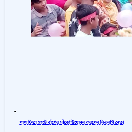
লাল ফিতা কেটে বাঁশের সাঁকো উদ্বোধন করলেন বিএনপি নেতা