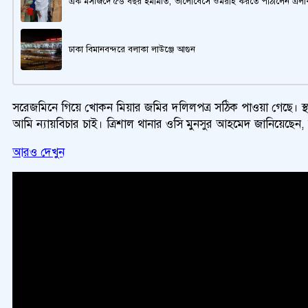
এক মসজিদে ৫৬ বছর ইমামতি, ভালোবেসে ওমরাহ করতে পাঠালেন এলাক
ঢাকা বিমানবন্দরে বলাকা লাউঞ্জে আগুন
সরেজমিনে গিয়ে খোকন মিয়ার জমির দলিলপত্র সঠিক পাওয়া গেছে। স্থা
আমি ন্যায়বিচার চাই। ত্রিশাল থানার ওসি মুনসুর আহমেদ জানিয়েছেন, অ
আরও দেখুন