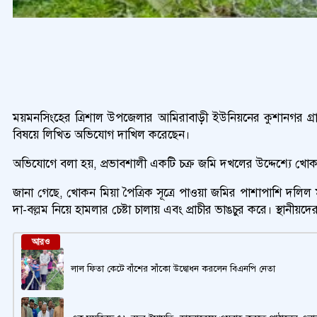
ময়মনসিংহের ত্রিশাল উপজেলার আমিরাবাড়ী ইউনিয়নের কুশানগর গ্রাম
বিষয়ে লিখিত অভিযোগ দাখিল করেছেন।
অভিযোগে বলা হয়, প্রভাবশালী একটি চক্র জমি দখলের উদ্দেশ্যে খোকন
জানা গেছে, খোকন মিয়া পৈত্রিক সূত্রে পাওয়া জমির পাশাপাশি দল
দা-বল্লম নিয়ে হামলার চেষ্টা চালায় এবং প্রাচীর ভাঙচুর করে। স্থানীয়
আরও
লাল ফিতা কেটে বাঁশের সাঁকো উদ্বোধন করলেন বিএনপি নেতা