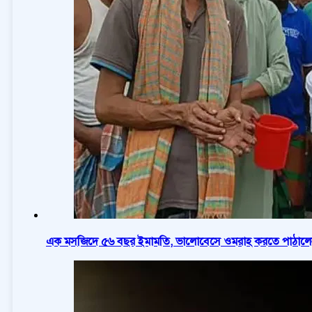
এক মসজিদে ৫৬ বছর ইমামতি, ভালোবেসে ওমরাহ করতে পাঠালে