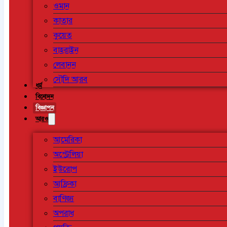
ওমান
কাতার
কুয়েত
বাহরাইন
লেবানন
সৌদি আরব
ধর্ম
বিনোদন
বিজ্ঞাপন
আরও
আমেরিকা
অস্ট্রেলিয়া
ইউরোপ
আফ্রিকা
বাণিজ্য
অপরাধ