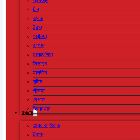
পাকিস্তান
চীন
ভারত
ইরান
কোরিয়া
জাপান
মালয়েশিয়া
সিঙ্গাপুর
মালদ্বীপ
ভুটান
শ্রীলঙ্কা
নেপাল
মিয়ানমার
মধ্যপ্রাচ্য
আরব আমিরাত
ইরাক