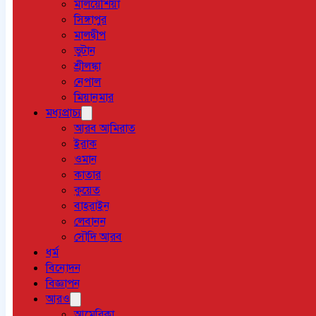
মালয়েশিয়া
সিঙ্গাপুর
মালদ্বীপ
ভুটান
শ্রীলঙ্কা
নেপাল
মিয়ানমার
মধ্যপ্রাচ্য
আরব আমিরাত
ইরাক
ওমান
কাতার
কুয়েত
বাহরাইন
লেবানন
সৌদি আরব
ধর্ম
বিনোদন
বিজ্ঞাপন
আরও
আমেরিকা