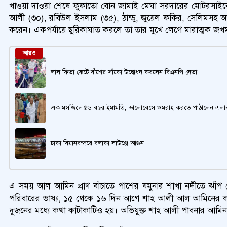
খাওয়া দাওয়া শেষে ফুফাতো বোন জামাই মেঘা সরদারের মোটরসাইকে
আলী (৩০), রবিউল ইসলাম (৩৫), ঠান্ডু, জুয়েল ফকির, সেলিমসহ
করেন। একপর্যায়ে ছুরিকাঘাত করলে তা তার মুখে লেগে মারাত্মক জখ
আরও
লাল ফিতা কেটে বাঁশের সাঁকো উদ্বোধন করলেন বিএনপি নেতা
এক মসজিদে ৫৬ বছর ইমামতি, ভালোবেসে ওমরাহ করতে পাঠালেন এলাক
ঢাকা বিমানবন্দরে বলাকা লাউঞ্জে আগুন
এ সময় আল আমিন প্রাণ বাঁচাতে পাশের যমুনার শাখা নদীতে ঝাঁপ দে
পরিবারের ভাষ্য, ১৫ থেকে ১৬ দিন আগে শাহ আলী আল আমিনের কাছে
দুজনের মধ্যে কথা কাটাকাটিও হয়। অভিযুক্ত শাহ আলী পাবনার আমি