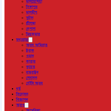
মালয়েশিয়া
সিঙ্গাপুর
মালদ্বীপ
ভুটান
শ্রীলঙ্কা
নেপাল
মিয়ানমার
মধ্যপ্রাচ্য
আরব আমিরাত
ইরাক
ওমান
কাতার
কুয়েত
বাহরাইন
লেবানন
সৌদি আরব
ধর্ম
বিনোদন
বিজ্ঞাপন
আরও
আমেরিকা