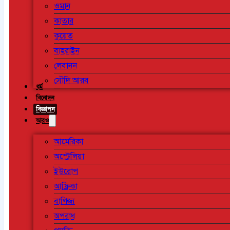
ওমান
কাতার
কুয়েত
বাহরাইন
লেবানন
সৌদি আরব
ধর্ম
বিনোদন
বিজ্ঞাপন
আরও
আমেরিকা
অস্ট্রেলিয়া
ইউরোপ
আফ্রিকা
বাণিজ্য
অপরাধ