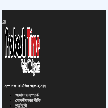
সম্পাদক: বায়জিদ আল-হাসান
আমাদের সম্পর্কে
গোপনীয়তার নীতি
শর্তাবলী