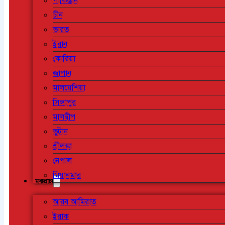
পাকিস্তান
চীন
ভারত
ইরান
কোরিয়া
জাপান
মালয়েশিয়া
সিঙ্গাপুর
মালদ্বীপ
ভুটান
শ্রীলঙ্কা
নেপাল
মিয়ানমার
মধ্যপ্রাচ্য
আরব আমিরাত
ইরাক