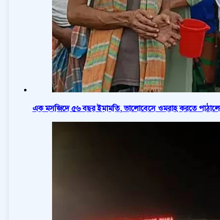
এক মসজিদে ৫৬ বছর ইমামতি, ভালোবেসে ওমরাহ করতে পাঠালে