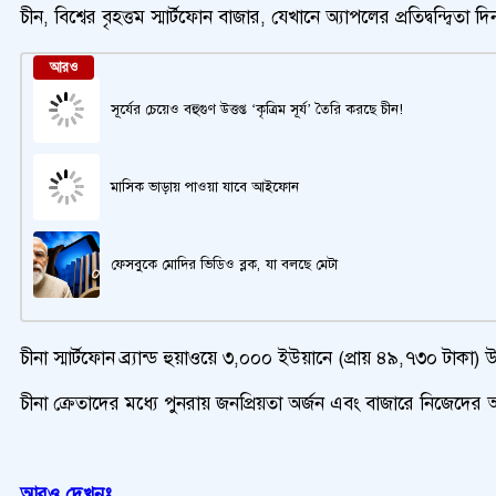
চীন, বিশ্বের বৃহত্তম স্মার্টফোন বাজার, যেখানে অ্যাপলের প্রতিদ্বন্দ্বি
আরও
সূর্যের চেয়েও বহুগুণ উত্তপ্ত ‘কৃত্রিম সূর্য’ তৈরি করছে চীন!
মাসিক ভাড়ায় পাওয়া যাবে আইফোন
ফেসবুকে মোদির ভিডিও ব্লক, যা বলছে মেটা
চীনা স্মার্টফোন ব্র্যান্ড হুয়াওয়ে ৩,০০০ ইউয়ানে (প্রায় ৪৯,৭৩০ ট
চীনা ক্রেতাদের মধ্যে পুনরায় জনপ্রিয়তা অর্জন এবং বাজারে নিজেদের
আরও দেখুনঃ