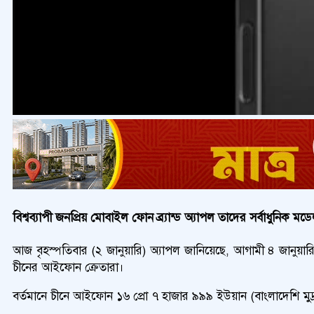
বিশ্বব্যাপী জনপ্রিয় মোবাইল ফোন ব্র্যান্ড অ্যাপল তাদের সর্বাধুন
আজ বৃহস্পতিবার (২ জানুয়ারি) অ্যাপল জানিয়েছে, আগামী ৪ জানুয়ারি
চীনের আইফোন ক্রেতারা।
বর্তমানে চীনে আইফোন ১৬ প্রো ৭ হাজার ৯৯৯ ইউয়ান (বাংলাদেশি মুদ্