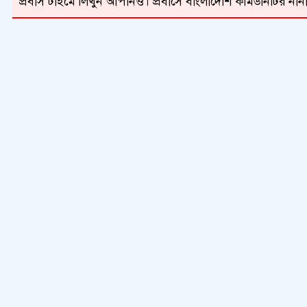
প্রবাস টাইমে লিখুন আপনিও। প্রবাসে বাংলাদেশি কমিউনিটির নানা