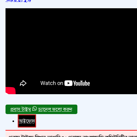
চ্যানেল ফলো করুন
আইফোন