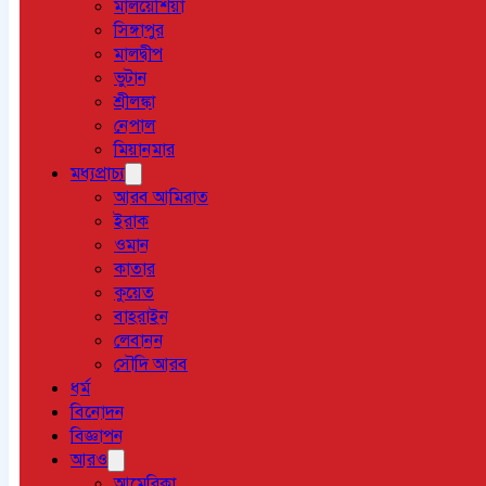
মালয়েশিয়া
সিঙ্গাপুর
মালদ্বীপ
ভুটান
শ্রীলঙ্কা
নেপাল
মিয়ানমার
মধ্যপ্রাচ্য
আরব আমিরাত
ইরাক
ওমান
কাতার
কুয়েত
বাহরাইন
লেবানন
সৌদি আরব
ধর্ম
বিনোদন
বিজ্ঞাপন
আরও
আমেরিকা