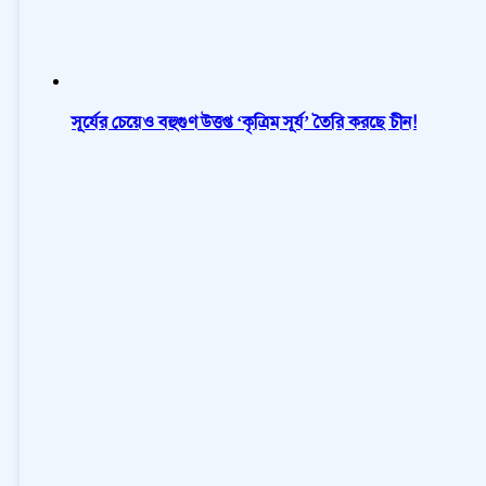
সূর্যের চেয়েও বহুগুণ উত্তপ্ত ‘কৃত্রিম সূর্য’ তৈরি করছে চীন!