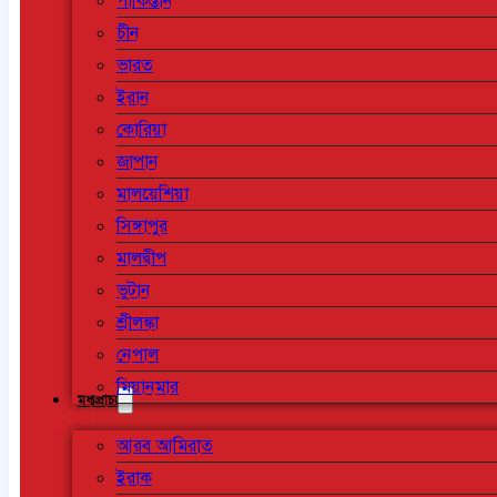
পাকিস্তান
চীন
ভারত
ইরান
কোরিয়া
জাপান
মালয়েশিয়া
সিঙ্গাপুর
মালদ্বীপ
ভুটান
শ্রীলঙ্কা
নেপাল
মিয়ানমার
মধ্যপ্রাচ্য
আরব আমিরাত
ইরাক