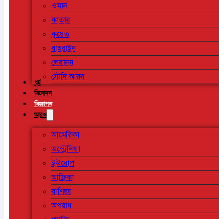
ওমান
কাতার
কুয়েত
বাহরাইন
লেবানন
সৌদি আরব
ধর্ম
বিনোদন
বিজ্ঞাপন
আরও
আমেরিকা
অস্ট্রেলিয়া
ইউরোপ
আফ্রিকা
বাণিজ্য
অপরাধ