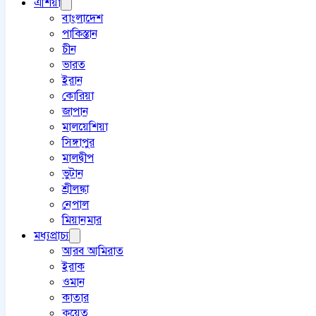
এশিয়া
বাংলাদেশ
পাকিস্তান
চীন
ভারত
ইরান
কোরিয়া
জাপান
মালয়েশিয়া
সিঙ্গাপুর
মালদ্বীপ
ভুটান
শ্রীলঙ্কা
নেপাল
মিয়ানমার
মধ্যপ্রাচ্য
আরব আমিরাত
ইরাক
ওমান
কাতার
কুয়েত