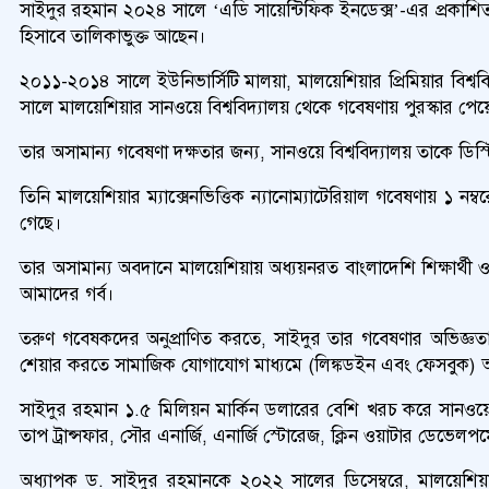
সাইদুর রহমান ২০২৪ সালে ‘এডি সায়েন্টিফিক ইনডেক্স’-এর প্রকাশিত 
হিসাবে তালিকাভুক্ত আছেন।
২০১১-২০১৪ সালে ইউনিভার্সিটি মালয়া, মালয়েশিয়ার প্রিমিয়ার বিশ
সালে মালয়েশিয়ার সানওয়ে বিশ্ববিদ্যালয় থেকে গবেষণায় পুরস্কার পে
তার অসামান্য গবেষণা দক্ষতার জন্য, সানওয়ে বিশ্ববিদ্যালয় তাকে ডিস্ট
তিনি মালয়েশিয়ার ম্যাক্সেনভিত্তিক ন্যানোম্যাটেরিয়াল গবেষণায় ১ নম্
গেছে।
তার অসামান্য অবদানে মালয়েশিয়ায় অধ্যয়নরত বাংলাদেশি শিক্ষার্থী
আমাদের গর্ব।
তরুণ গবেষকদের অনুপ্রাণিত করতে, সাইদুর তার গবেষণার অভিজ্ঞতা ব
শেয়ার করতে সামাজিক যোগাযোগ মাধ্যমে (লিঙ্কডইন এবং ফেসবুক) 
সাইদুর রহমান ১.৫ মিলিয়ন মার্কিন ডলারের বেশি খরচ করে সানওয়ে ইউন
তাপ ট্রান্সফার, সৌর এনার্জি, এনার্জি স্টোরেজ, ক্লিন ওয়াটার ডেভেলপম
অধ্যাপক ড. সাইদুর রহমানকে ২০২২ সালের ডিসেম্বরে, মালয়েশিয়াস্থ অগ