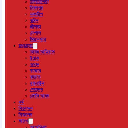
মালয়েশিয়া
সিঙ্গাপুর
মালদ্বীপ
ভুটান
শ্রীলঙ্কা
নেপাল
মিয়ানমার
মধ্যপ্রাচ্য
আরব আমিরাত
ইরাক
ওমান
কাতার
কুয়েত
বাহরাইন
লেবানন
সৌদি আরব
ধর্ম
বিনোদন
বিজ্ঞাপন
আরও
আমেরিকা