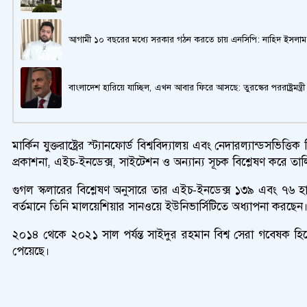
আগামী ১০ বছরের মধ্যে সরকার গঠন করতে চায় এনসিপি: নাহিদ ইসলাম
বাংলাদেশ হারিয়ে যাচ্ছিল, এখন আবার ফিরে আসছে: তুরস্কের পররাষ্ট্রমন্ত্রী
মার্কিন যুক্তরাষ্ট্রের স্ট্যানফোর্ড বিশ্ববিদ্যালয় এবং নেদারল্যান্ডস
প্রকাশনা, এইচ-ইনডেক্স, সাইটেশন ও অন্যান্য সূচক বিশ্লেষণ করে তা
গুগল স্কলারের বিশ্লেষণ অনুসারে তার এইচ-ইনডেক্স ১৩৯ এবং ৭৬ হাজ
বর্তমানে তিনি মালয়েশিয়ার সানওয়ে ইউনিভার্সিটিতে অধ্যাপনা করছেন
২০১৪ থেকে ২০২১ সাল পর্যন্ত সাইদুর রহমান বিশ্ব সেরা গবেষক হিসেবে
পেয়েছে।