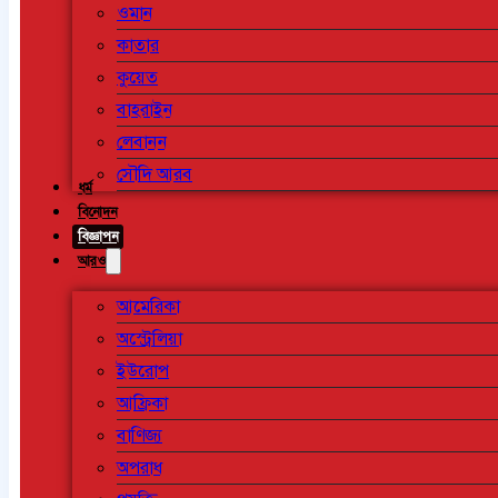
ওমান
কাতার
কুয়েত
বাহরাইন
লেবানন
সৌদি আরব
ধর্ম
বিনোদন
বিজ্ঞাপন
আরও
আমেরিকা
অস্ট্রেলিয়া
ইউরোপ
আফ্রিকা
বাণিজ্য
অপরাধ