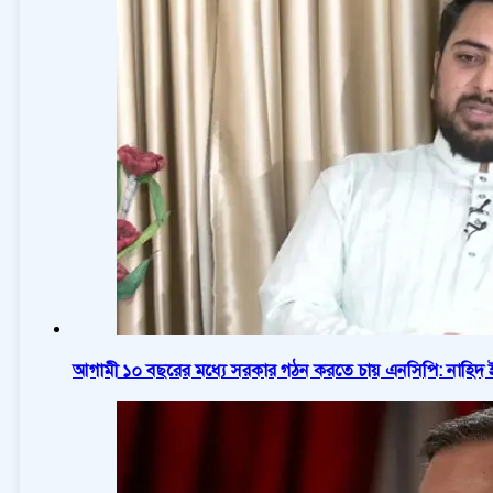
আগামী ১০ বছরের মধ্যে সরকার গঠন করতে চায় এনসিপি: নাহিদ