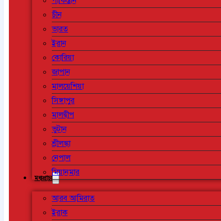
পাকিস্তান
চীন
ভারত
ইরান
কোরিয়া
জাপান
মালয়েশিয়া
সিঙ্গাপুর
মালদ্বীপ
ভুটান
শ্রীলঙ্কা
নেপাল
মিয়ানমার
মধ্যপ্রাচ্য
আরব আমিরাত
ইরাক