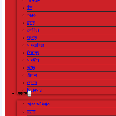
পাকিস্তান
চীন
ভারত
ইরান
কোরিয়া
জাপান
মালয়েশিয়া
সিঙ্গাপুর
মালদ্বীপ
ভুটান
শ্রীলঙ্কা
নেপাল
মিয়ানমার
মধ্যপ্রাচ্য
আরব আমিরাত
ইরাক