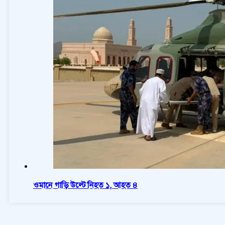
ওমানে গাড়ি উল্টে নিহত ১, আহত ৪