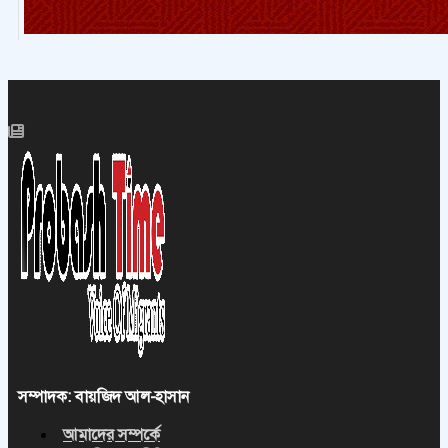
সম্পাদক: বায়জিদ আল-হাসান
আমাদের সম্পর্কে