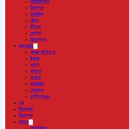
মালয়েশিয়া
সিঙ্গাপুর
মালদ্বীপ
ভুটান
শ্রীলঙ্কা
নেপাল
মিয়ানমার
মধ্যপ্রাচ্য
আরব আমিরাত
ইরাক
ওমান
কাতার
কুয়েত
বাহরাইন
লেবানন
সৌদি আরব
ধর্ম
বিনোদন
বিজ্ঞাপন
আরও
আমেরিকা