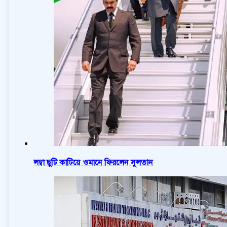
লম্বা ছুটি কাটিয়ে ওমানে ফিরলেন সুলতান