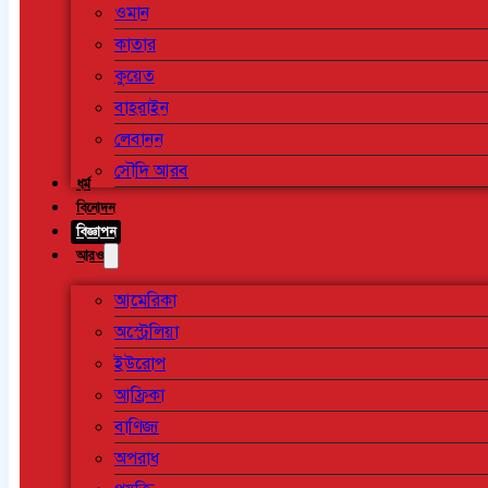
ওমান
কাতার
কুয়েত
বাহরাইন
লেবানন
সৌদি আরব
ধর্ম
বিনোদন
বিজ্ঞাপন
আরও
আমেরিকা
অস্ট্রেলিয়া
ইউরোপ
আফ্রিকা
বাণিজ্য
অপরাধ