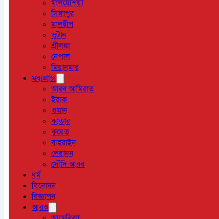
মালয়েশিয়া
সিঙ্গাপুর
মালদ্বীপ
ভুটান
শ্রীলঙ্কা
নেপাল
মিয়ানমার
মধ্যপ্রাচ্য
আরব আমিরাত
ইরাক
ওমান
কাতার
কুয়েত
বাহরাইন
লেবানন
সৌদি আরব
ধর্ম
বিনোদন
বিজ্ঞাপন
আরও
আমেরিকা