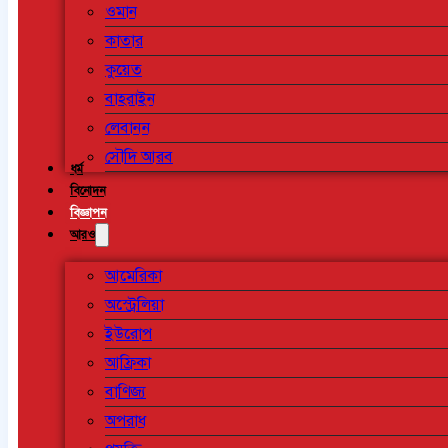
ওমান
কাতার
কুয়েত
বাহরাইন
লেবানন
সৌদি আরব
ধর্ম
বিনোদন
বিজ্ঞাপন
আরও
আমেরিকা
অস্ট্রেলিয়া
ইউরোপ
আফ্রিকা
বাণিজ্য
অপরাধ