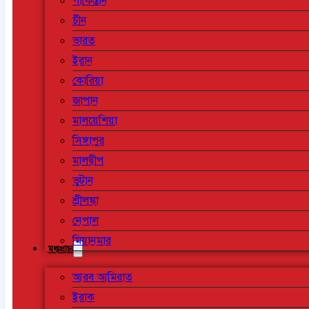
পাকিস্তান
চীন
ভারত
ইরান
কোরিয়া
জাপান
মালয়েশিয়া
সিঙ্গাপুর
মালদ্বীপ
ভুটান
শ্রীলঙ্কা
নেপাল
মিয়ানমার
মধ্যপ্রাচ্য
আরব আমিরাত
ইরাক