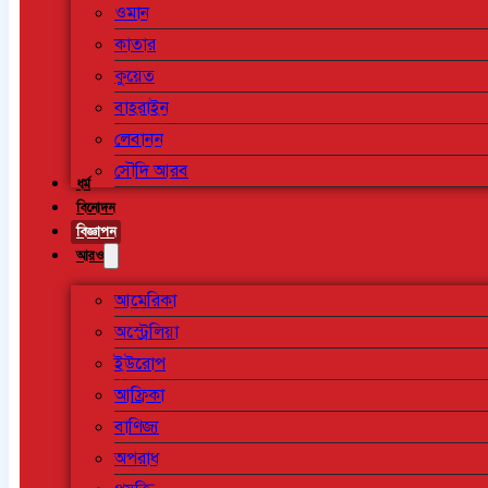
ওমান
কাতার
কুয়েত
বাহরাইন
লেবানন
সৌদি আরব
ধর্ম
বিনোদন
বিজ্ঞাপন
আরও
আমেরিকা
অস্ট্রেলিয়া
ইউরোপ
আফ্রিকা
বাণিজ্য
অপরাধ