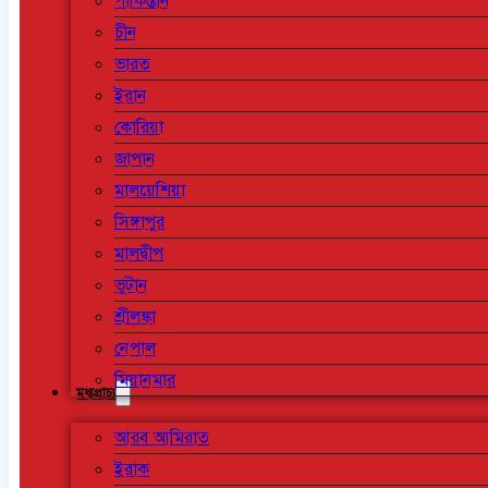
পাকিস্তান
চীন
ভারত
ইরান
কোরিয়া
জাপান
মালয়েশিয়া
সিঙ্গাপুর
মালদ্বীপ
ভুটান
শ্রীলঙ্কা
নেপাল
মিয়ানমার
মধ্যপ্রাচ্য
আরব আমিরাত
ইরাক