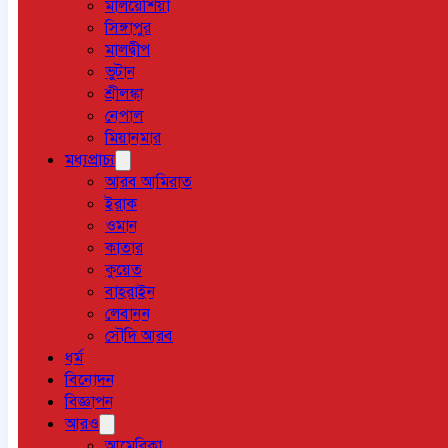
মালয়েশিয়া
সিঙ্গাপুর
মালদ্বীপ
ভুটান
শ্রীলঙ্কা
নেপাল
মিয়ানমার
মধ্যপ্রাচ্য
আরব আমিরাত
ইরাক
ওমান
কাতার
কুয়েত
বাহরাইন
লেবানন
সৌদি আরব
ধর্ম
বিনোদন
বিজ্ঞাপন
আরও
আমেরিকা