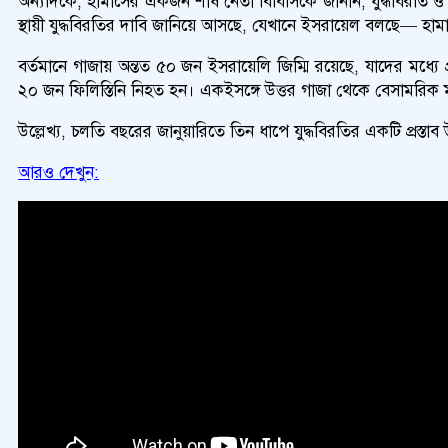
অন্যদিকে, হামাসের একজন শীর্ষ নেতা বিবিসিকে জানান, যুদ্ধবিরতি ও
স্থায়ী যুদ্ধবিরতির দাবি জানিয়ে আসছে, যেখানে ইসরায়েল বলছে— হামাসকে
বর্তমানে গাজায় অন্তত ৫০ জন ইসরায়েলি জিম্মি রয়েছে, যাদের মধ্য
২০ জন ফিলিস্তিনি নিহত হন। একইসঙ্গে উত্তর গাজা থেকে বেসামরিক ম
উল্লেখ্য, চলতি বছরের জানুয়ারিতে তিন ধাপে যুদ্ধবিরতির একটি প্রস্তাব 
আরও দেখুন: