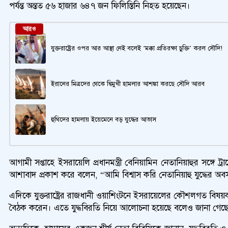
পর্যন্ত অন্তত ৫৬ হাজার ৬৪৭ জন ফিলিস্তিনি নিহত হয়েছেন।
আরও
যুক্তরাষ্ট্রের ওপর আর আস্থা নেই বলেই ‘মক্কা প্রতিরক্ষা চুক্তি’ করল সৌদি!
ইরানের মিত্রদের থেকে দ্বিমুখী হামলার আশঙ্কা করছে সৌদি আরব
হুথিদের হামলায় ইয়েমেনে বড় যুদ্ধের আভাস
আগামী সপ্তাহে ইসরায়েলি প্রধানমন্ত্রী বেনিয়ামিন নেতানিয়াহুর সঙ্গে ট
আশাবাদ প্রকাশ করে বলেন, “আমি বিশ্বাস করি নেতানিয়াহু যুদ্ধের অব
এদিকে যুক্তরাষ্ট্রের রাজধানী ওয়াশিংটনে ইসরায়েলের কৌশলগত বিষয়ক মন্ত্
বৈঠক করেন। এতে যুদ্ধবিরতি নিয়ে আলোচনা হয়েছে বলেও জানা গেছ