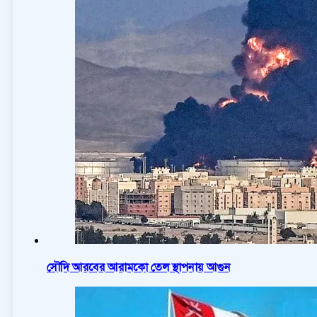
সৌদি আরবের আরামকো তেল স্থাপনায় আগুন