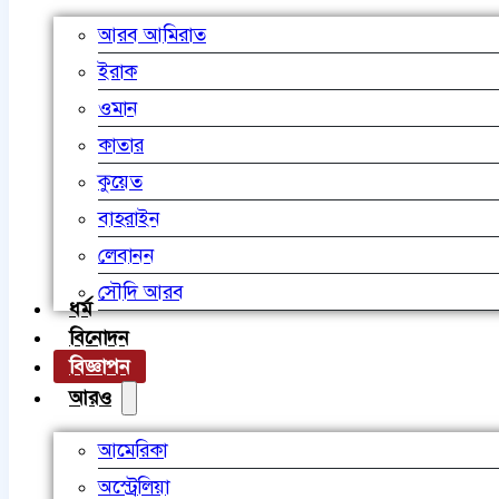
আরব আমিরাত
ইরাক
ওমান
কাতার
কুয়েত
বাহরাইন
লেবানন
সৌদি আরব
ধর্ম
বিনোদন
বিজ্ঞাপন
আরও
আমেরিকা
অস্ট্রেলিয়া