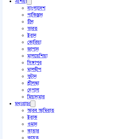
এশিয়া
বাংলাদেশ
পাকিস্তান
চীন
ভারত
ইরান
কোরিয়া
জাপান
মালয়েশিয়া
সিঙ্গাপুর
মালদ্বীপ
ভুটান
শ্রীলঙ্কা
নেপাল
মিয়ানমার
মধ্যপ্রাচ্য
আরব আমিরাত
ইরাক
ওমান
কাতার
কুয়েত