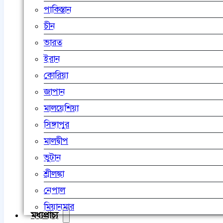
পাকিস্তান
চীন
ভারত
ইরান
কোরিয়া
জাপান
মালয়েশিয়া
সিঙ্গাপুর
মালদ্বীপ
ভুটান
শ্রীলঙ্কা
নেপাল
মিয়ানমার
মধ্যপ্রাচ্য