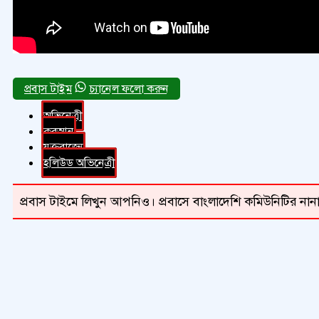
চ্যানেল ফলো করুন
অভিনেত্রী
কুরআন
যুক্তরাজ্যে
হলিউড অভিনেত্রী
প্রবাস টাইমে লিখুন আপনিও। প্রবাসে বাংলাদেশি কমিউনিটির নানা