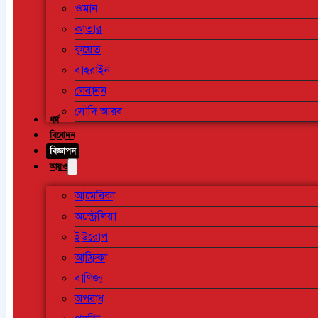
ওমান
কাতার
কুয়েত
বাহরাইন
লেবানন
সৌদি আরব
ধর্ম
বিনোদন
বিজ্ঞাপন
আরও
আমেরিকা
অস্ট্রেলিয়া
ইউরোপ
আফ্রিকা
বাণিজ্য
অপরাধ