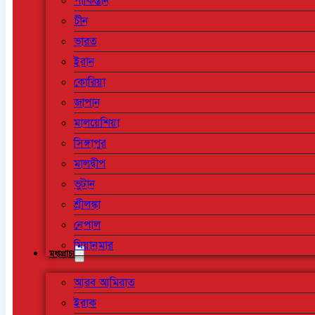
পাকিস্তান
চীন
ভারত
ইরান
কোরিয়া
জাপান
মালয়েশিয়া
সিঙ্গাপুর
মালদ্বীপ
ভুটান
শ্রীলঙ্কা
নেপাল
মিয়ানমার
মধ্যপ্রাচ্য
আরব আমিরাত
ইরাক