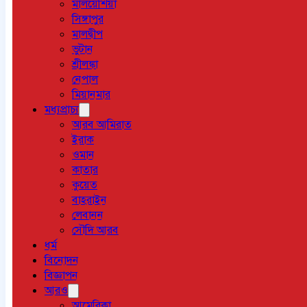
মালয়েশিয়া
সিঙ্গাপুর
মালদ্বীপ
ভুটান
শ্রীলঙ্কা
নেপাল
মিয়ানমার
মধ্যপ্রাচ্য
আরব আমিরাত
ইরাক
ওমান
কাতার
কুয়েত
বাহরাইন
লেবানন
সৌদি আরব
ধর্ম
বিনোদন
বিজ্ঞাপন
আরও
আমেরিকা