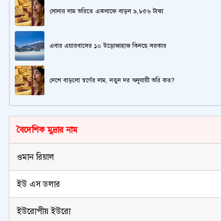
সোনার দাম ভরিতে একলাফে বাড়ল ৯,৮৫৬ টাকা
এবার এয়ারবাসের ১০ উড়োজাহাজ কিনছে সরকার
দেশে বাড়লো স্বর্ণের দাম, নতুন দর অনুযায়ী ভরি কত?
বৈদেশিক মুদ্রার নাম
ওমান রিয়াল
ইউ এস ডলার
ইউরোপীয় ইউরো