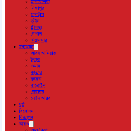
মালয়েশিয়া
সিঙ্গাপুর
মালদ্বীপ
ভুটান
শ্রীলঙ্কা
নেপাল
মিয়ানমার
মধ্যপ্রাচ্য
আরব আমিরাত
ইরাক
ওমান
কাতার
কুয়েত
বাহরাইন
লেবানন
সৌদি আরব
ধর্ম
বিনোদন
বিজ্ঞাপন
আরও
আমেরিকা