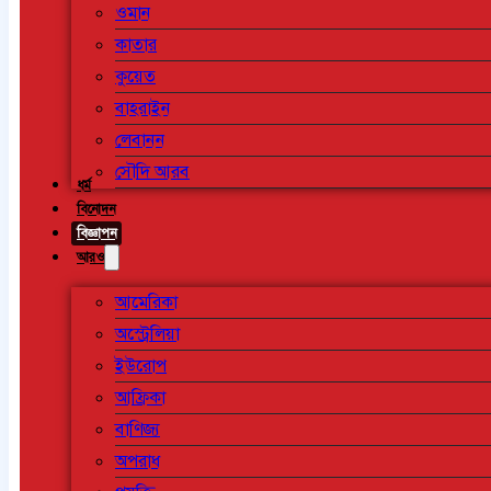
ওমান
কাতার
কুয়েত
বাহরাইন
লেবানন
সৌদি আরব
ধর্ম
বিনোদন
বিজ্ঞাপন
আরও
আমেরিকা
অস্ট্রেলিয়া
ইউরোপ
আফ্রিকা
বাণিজ্য
অপরাধ