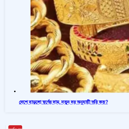
দেশে বাড়লো স্বর্ণের দাম, নতুন দর অনুযায়ী ভরি কত?