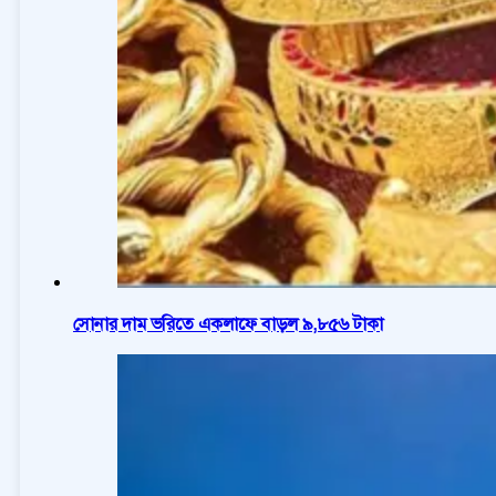
সোনার দাম ভরিতে একলাফে বাড়ল ৯,৮৫৬ টাকা