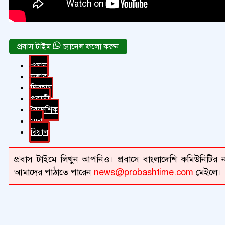
চ্যানেল ফলো করুন
ওমান
ডলার
দিরহাম
প্রবাসী
বৈদেশিক
মুদ্রা
রিয়াল
প্রবাস টাইমে লিখুন আপনিও। প্রবাসে বাংলাদেশি কমিউনিটির না
আমাদের পাঠাতে পারেন
news@probashtime.com
মেইলে।