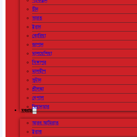
পাকিস্তান
চীন
ভারত
ইরান
কোরিয়া
জাপান
মালয়েশিয়া
সিঙ্গাপুর
মালদ্বীপ
ভুটান
শ্রীলঙ্কা
নেপাল
মিয়ানমার
মধ্যপ্রাচ্য
আরব আমিরাত
ইরাক