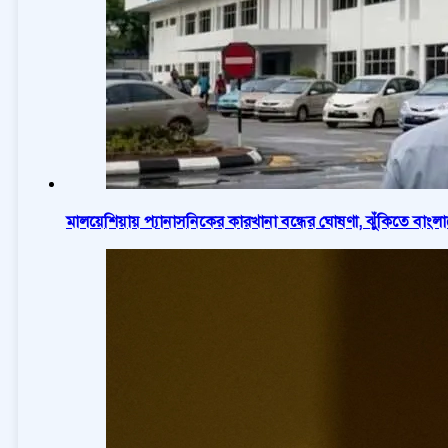
মালয়েশিয়ায় প্যানাসনিকের কারখানা বন্ধের ঘোষণা, ঝুঁকিতে বাং