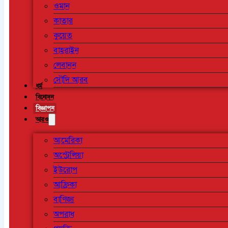
ওমান
কাতার
কুয়েত
বাহরাইন
লেবানন
সৌদি আরব
ধর্ম
বিনোদন
বিজ্ঞাপন
আরও
আমেরিকা
অস্ট্রেলিয়া
ইউরোপ
আফ্রিকা
বাণিজ্য
অপরাধ