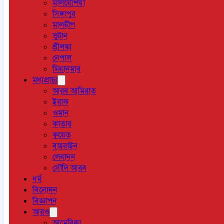
মালয়েশিয়া
সিঙ্গাপুর
মালদ্বীপ
ভুটান
শ্রীলঙ্কা
নেপাল
মিয়ানমার
মধ্যপ্রাচ্য
আরব আমিরাত
ইরাক
ওমান
কাতার
কুয়েত
বাহরাইন
লেবানন
সৌদি আরব
ধর্ম
বিনোদন
বিজ্ঞাপন
আরও
আমেরিকা