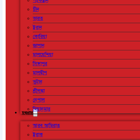
পাকিস্তান
চীন
ভারত
ইরান
কোরিয়া
জাপান
মালয়েশিয়া
সিঙ্গাপুর
মালদ্বীপ
ভুটান
শ্রীলঙ্কা
নেপাল
মিয়ানমার
মধ্যপ্রাচ্য
আরব আমিরাত
ইরাক