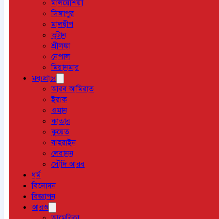
মালয়েশিয়া
সিঙ্গাপুর
মালদ্বীপ
ভুটান
শ্রীলঙ্কা
নেপাল
মিয়ানমার
মধ্যপ্রাচ্য
আরব আমিরাত
ইরাক
ওমান
কাতার
কুয়েত
বাহরাইন
লেবানন
সৌদি আরব
ধর্ম
বিনোদন
বিজ্ঞাপন
আরও
আমেরিকা