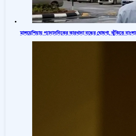
মালয়েশিয়ায় প্যানাসনিকের কারখানা বন্ধের ঘোষণা, ঝুঁকিতে বাং