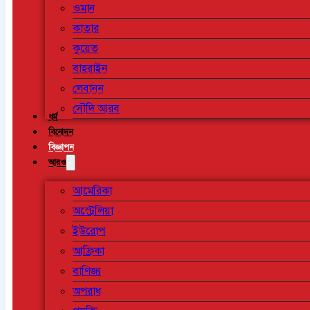
ওমান
কাতার
কুয়েত
বাহরাইন
লেবানন
সৌদি আরব
ধর্ম
বিনোদন
বিজ্ঞাপন
আরও
আমেরিকা
অস্ট্রেলিয়া
ইউরোপ
আফ্রিকা
বাণিজ্য
অপরাধ