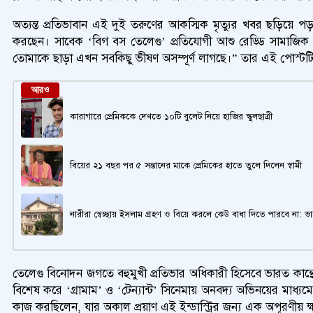
অত্যন্ত প্রতিভাবান এই দুই তরুণের আকস্মিক মৃত্যুর খবর ছড়িয়ে 
করছেন। সাবেক ‘বিগ বস তেলেগু’ প্রতিযোগী আশু রেড্ডি সামাজি
তোমাকে ছাড়া এখন সবকিছু ভীষণ অসম্পূর্ণ লাগছে।” তার এই পোস্টটি 
আরও
কারাগারে প্রেমিককে দেখতে ১০টি বুলেট নিয়ে হাজির স্কুলছাত্রী
বিয়ের ২১ বছর পর ৫ সন্তানের মাকে প্রেমিকের হাতে তুলে দিলেন স্বামী
নারীরা স্বেচ্ছায় ইসলাম গ্রহণ ও বিয়ে করলে কেউ বাধা দিতে পারবে না: ভ
তেলেগু বিনোদন জগতে বহুমুখী প্রতিভার অধিকারী হিসেবে ভারত কান্থ
বিশেষ করে ‘গ্রামাম’ ও ‘টেন্যান্ট’ সিনেমায় অনবদ্য অভিনয়ের মাধ্য
কাজ করছিলেন, যার অকাল প্রয়াণ এই ইন্ডাস্ট্রির জন্য এক অপূরণীয় ক্