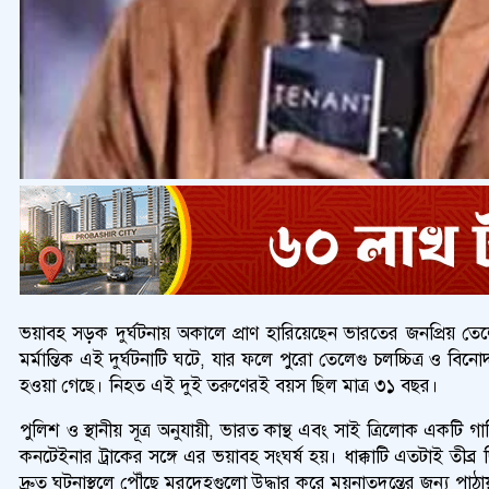
ভয়াবহ সড়ক দুর্ঘটনায় অকালে প্রাণ হারিয়েছেন ভারতের জনপ্রিয় তে
মর্মান্তিক এই দুর্ঘটনাটি ঘটে, যার ফলে পুরো তেলেগু চলচ্চিত্র ও
হওয়া গেছে। নিহত এই দুই তরুণেরই বয়স ছিল মাত্র ৩১ বছর।
পুলিশ ও স্থানীয় সূত্র অনুযায়ী, ভারত কান্থ এবং সাই ত্রিলোক একট
কনটেইনার ট্রাকের সঙ্গে এর ভয়াবহ সংঘর্ষ হয়। ধাক্কাটি এতটাই তীব্র
দ্রুত ঘটনাস্থলে পৌঁছে মরদেহগুলো উদ্ধার করে ময়নাতদন্তের জন্য পাঠা