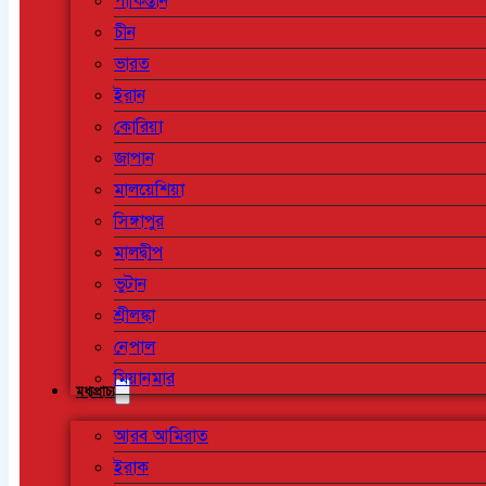
পাকিস্তান
চীন
ভারত
ইরান
কোরিয়া
জাপান
মালয়েশিয়া
সিঙ্গাপুর
মালদ্বীপ
ভুটান
শ্রীলঙ্কা
নেপাল
মিয়ানমার
মধ্যপ্রাচ্য
আরব আমিরাত
ইরাক