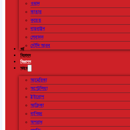
ওমান
কাতার
কুয়েত
বাহরাইন
লেবানন
সৌদি আরব
ধর্ম
বিনোদন
বিজ্ঞাপন
আরও
আমেরিকা
অস্ট্রেলিয়া
ইউরোপ
আফ্রিকা
বাণিজ্য
অপরাধ