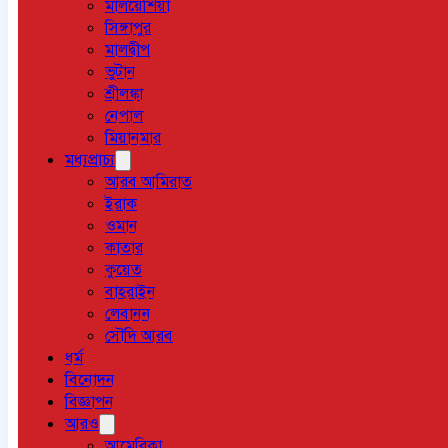
মালয়েশিয়া
সিঙ্গাপুর
মালদ্বীপ
ভুটান
শ্রীলঙ্কা
নেপাল
মিয়ানমার
মধ্যপ্রাচ্য
আরব আমিরাত
ইরাক
ওমান
কাতার
কুয়েত
বাহরাইন
লেবানন
সৌদি আরব
ধর্ম
বিনোদন
বিজ্ঞাপন
আরও
আমেরিকা