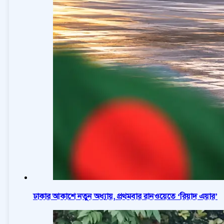
ঢাকার আকাশে নতুন অধ্যায়, প্রথমবার রানওয়েতে ‘রিয়াদ এয়ার’