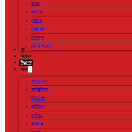
ওমান
কাতার
কুয়েত
বাহরাইন
লেবানন
সৌদি আরব
ধর্ম
বিনোদন
বিজ্ঞাপন
আরও
আমেরিকা
অস্ট্রেলিয়া
ইউরোপ
আফ্রিকা
বাণিজ্য
অপরাধ