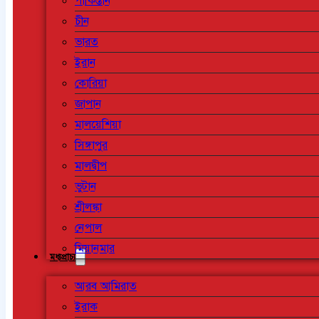
পাকিস্তান
চীন
ভারত
ইরান
কোরিয়া
জাপান
মালয়েশিয়া
সিঙ্গাপুর
মালদ্বীপ
ভুটান
শ্রীলঙ্কা
নেপাল
মিয়ানমার
মধ্যপ্রাচ্য
আরব আমিরাত
ইরাক