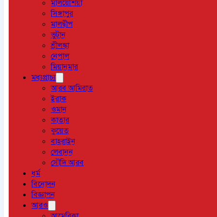
মালয়েশিয়া
সিঙ্গাপুর
মালদ্বীপ
ভুটান
শ্রীলঙ্কা
নেপাল
মিয়ানমার
মধ্যপ্রাচ্য
আরব আমিরাত
ইরাক
ওমান
কাতার
কুয়েত
বাহরাইন
লেবানন
সৌদি আরব
ধর্ম
বিনোদন
বিজ্ঞাপন
আরও
আমেরিকা