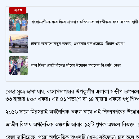
আরও
বাংলাদেশীকে ধরে নিয়ে যাওয়ার অভিযোগে ভারতীয়কে ধরে আনলো স্থানী
ঢাকার আকাশে নতুন অধ্যায়, প্রথমবার রানওয়েতে ‘রিয়াদ এয়ার’
লাল ফিতা কেটে বাঁশের সাঁকো উদ্বোধন করলেন বিএনপি নেতা
বেজা সূত্রে জানা যায়, বঙ্গোপসাগরের উপকূলীয় এলাকা সন্দ্বীপ চ্য
৩৩ হাজার ৮০৫ একর। এর ৪১ শতাংশ বা ১৪ হাজার একরে শুধু শিল্পকারখ
২০১৬ সালে মিরসরাই অর্থনৈতিক অঞ্চল নামে এই শিল্পনগরের উদ্বোধন
জাতীয় বিশেষ অর্থনৈতিক অঞ্চলটি আবার ১২টি পৃথক অঞ্চলে বিভক্ত। 
বেজা জানিয়েছে, পুরো অর্থনৈতিক অঞ্চলটি (এনএসইজেড) চালু হলে আ